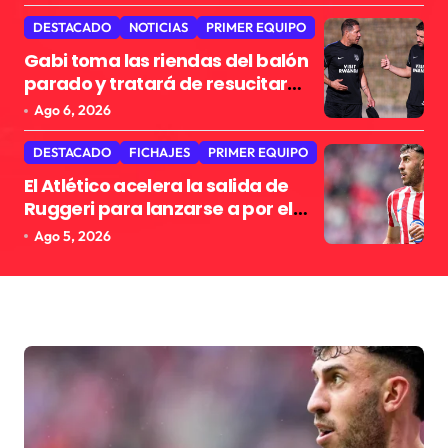
DESTACADO
NOTICIAS
PRIMER EQUIPO
Gabi toma las riendas del balón
parado y tratará de resucitar
una faceta que Simeone desea
Ago 6, 2026
recuperar
DESTACADO
FICHAJES
PRIMER EQUIPO
El Atlético acelera la salida de
Ruggeri para lanzarse a por el
Cuti
Ago 5, 2026