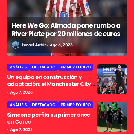
a
Ha llegado la hora de que el
s
Atlético se siente en la mesa de los
grandes
Javier Astudillo
Ago 6, 2026
ANÁLISIS
DESTACADO
PRIMER EQUIPO
Un equipo en construcción y
adaptación: el Manchester City
que le espera al Atlético
Ago 7, 2026
ANÁLISIS
DESTACADO
PRIMER EQUIPO
Simeone perfila su primer once
en Corea
Ago 7, 2026