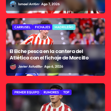
Ismael Antón
Ago 7, 2026
CARRUSEL
FICHAJES
MADRILEÑO
El Elche pesca en la cantera del
Atlético con el fichaje de Morcillo
Javier Astudillo
Ago 6, 2026
OPINIÓN
PRIMER EQUIPO
TOP