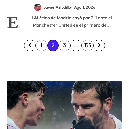
United
Javier Astudillo
Ago 1, 2026
E
l Atlético de Madrid cayó por 2-1 ante el
Manchester United en el primero de...
P
1
2
3
…
155
a
g
i
n
a
c
i
ó