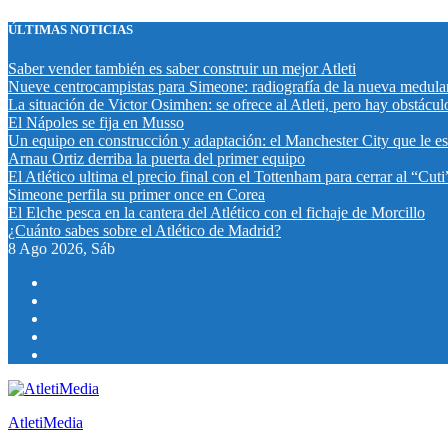
Saltar
ÚLTIMAS NOTICIAS
al
contenido
Saber vender también es saber construir un mejor Atleti
Nueve centrocampistas para Simeone: radiografía de la nueva medular
La situación de Victor Osimhen: se ofrece al Atleti, pero hay obstácul
El Nápoles se fija en Musso
Un equipo en construcción y adaptación: el Manchester City que le esp
Arnau Ortiz derriba la puerta del primer equipo
El Atlético ultima el precio final con el Tottenham para cerrar al “Cu
Simeone perfila su primer once en Corea
El Elche pesca en la cantera del Atlético con el fichaje de Morcillo
¿Cuánto sabes sobre el Atlético de Madrid?
8
Ago 2026, Sáb
AtletiMedia