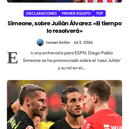
DECLARACIONES
PRIMER EQUIPO
TOP
Simeone, sobre Julián Álvarez: «El tiempo
lo resolverá»
Ismael Antón
Jul 3, 2026
E
n una entrevista para ESPN, Diego Pablo
Simeone se ha pronunciado sobre el ‘caso Julián'
y su rol en el…