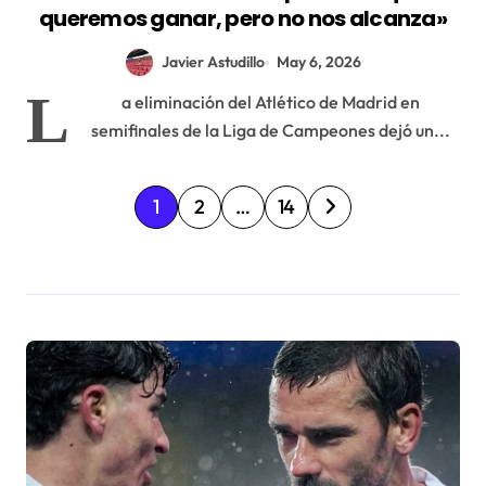
queremos ganar, pero no nos alcanza»
Javier Astudillo
May 6, 2026
L
a eliminación del Atlético de Madrid en
semifinales de la Liga de Campeones dejó un...
P
1
2
…
14
a
g
i
n
a
c
i