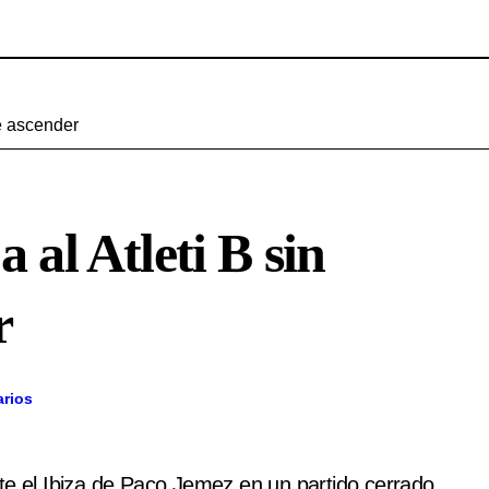
de ascender
 al Atleti B sin
r
rios
te el Ibiza de Paco Jemez en un partido cerrado