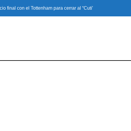
ecio final con el Tottenham para cerrar al “Cuti” Romero
Simeone perfila 