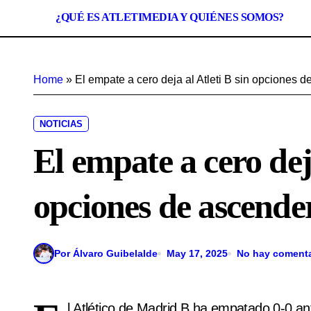
¿QUÉ ES ATLETIMEDIA Y QUIÉNES SOMOS?
Home
»
El empate a cero deja al Atleti B sin opciones 
NOTICIAS
El empate a cero deja
opciones de ascende
Por Álvaro Guibelalde
May 17, 2025
No hay comenta
l Atlético de Madrid B ha empatado 0-0 an