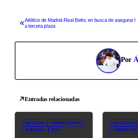
N
Atlético de Madrid-Real Betis: en busca de asegurar l
a tercera plaza
a
v
e
Por
Á
g
a
c
Entradas relacionadas
i
ó
NOTICIAS
PRIMER EQUIPO
DESTACADO
n
RUMORES
TOP
PRIMER EQ