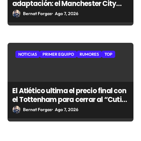
adaptación: el Manchester City
que le espera al Atlético
Bernat Forgas
Ago 7, 2026
NOTICIAS
PRIMER EQUIPO
RUMORES
TOP
El Atlético ultima el precio final con
el Tottenham para cerrar al “Cuti”
Romero
Bernat Forgas
Ago 7, 2026