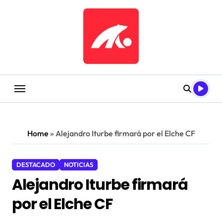
Saltar
al
contenido
Home
»
Alejandro Iturbe firmará por el Elche CF
DESTACADO
NOTICIAS
Alejandro Iturbe firmará
por el Elche CF