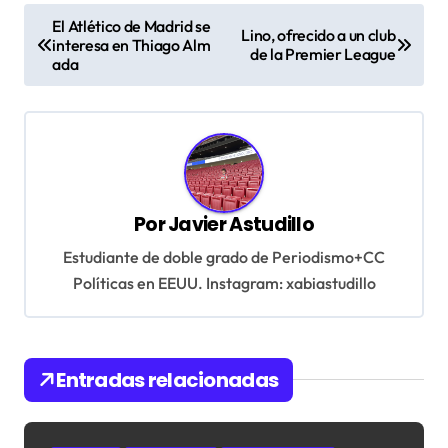
N
El Atlético de Madrid se
Lino, ofrecido a un club
a
interesa en Thiago Alm
de la Premier League
ada
v
e
g
a
c
Por
Javier Astudillo
i
Estudiante de doble grado de Periodismo+CC
ó
Políticas en EEUU. Instagram: xabiastudillo
n
d
e
Entradas relacionadas
e
n