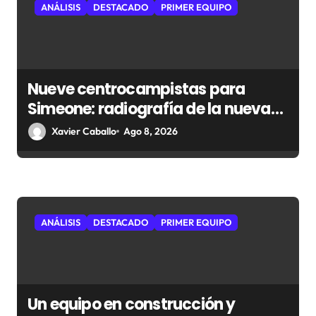
ANÁLISIS
DESTACADO
PRIMER EQUIPO
t
r
a
Nueve centrocampistas para
d
Simeone: radiografía de la nueva
a
medular del Atlético
Xavier Caballo
Ago 8, 2026
s
ANÁLISIS
DESTACADO
PRIMER EQUIPO
Un equipo en construcción y