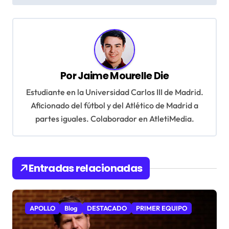
v
e
g
a
Por
Jaime Mourelle Die
c
Estudiante en la Universidad Carlos III de Madrid.
i
Aficionado del fútbol y del Atlético de Madrid a
ó
partes iguales. Colaborador en AtletiMedia.
n
d
e
Entradas relacionadas
e
n
APOLLO
Blog
DESTACADO
PRIMER EQUIPO
t