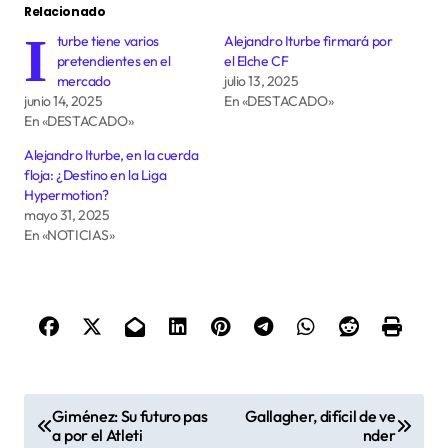
Relacionado
I
turbe tiene varios
Alejandro Iturbe firmará por
pretendientes en el
el Elche CF
mercado
julio 13, 2025
junio 14, 2025
En «DESTACADO»
En «DESTACADO»
Alejandro Iturbe, en la cuerda
floja: ¿Destino en la Liga
Hypermotion?
mayo 31, 2025
En «NOTICIAS»
N
Giménez: Su futuro pas
Gallagher, difícil de ve
a
a por el Atleti
nder