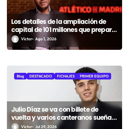
r
a
d
Los detalles de la ampliación de
capital de 101 millones que prepara
a
el Atlético
s
Víctor
Ago 1, 2026
Blog
DESTACADO
FICHAJES
PRIMER EQUIPO
Julio Díaz se va con billete de
vuelta y varios canteranos sueñan
con el primer equipo
Víctor
Jul 29, 2026