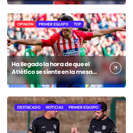
OPINIÓN
PRIMER EQUIPO
TOP
Ha llegado la hora de que el
Atlético se siente en la mesa
de los grandes
DESTACADO
NOTICIAS
PRIMER EQUIPO