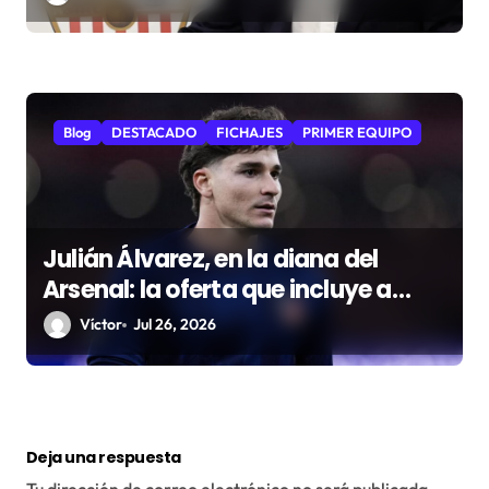
Blog
DESTACADO
FICHAJES
PRIMER EQUIPO
Julián Álvarez, en la diana del
Arsenal: la oferta que incluye a
Gyökeres
Víctor
Jul 26, 2026
Deja una respuesta
Tu dirección de correo electrónico no será publicada.