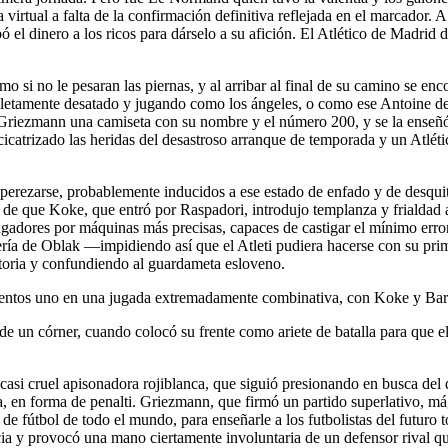
irtual a falta de la confirmación definitiva reflejada en el marcador. 
ó el dinero a los ricos para dárselo a su afición. El Atlético de Madrid
omo si no le pesaran las piernas, y al arribar al final de su camino se
pletamente desatado y jugando como los ángeles, o como ese Antoine de 
ó a Griezmann una camiseta con su nombre y el número 200, y se la enseñ
 cicatrizado las heridas del desastroso arranque de temporada y un Atlé
esperezarse, probablemente inducidos a ese estado de enfado y de desqu
r de que Koke, que entró por Raspadori, introdujo templanza y frialdad
 jugadores por máquinas más precisas, capaces de castigar el mínimo err
ía de Oblak —impidiendo así que el Atleti pudiera hacerse con su pri
ctoria y confundiendo al guardameta esloveno.
entos uno en una jugada extremadamente combinativa, con Koke y Barrio
a de un córner, cuando colocó su frente como ariete de batalla para que 
asi cruel apisonadora rojiblanca, que siguió presionando en busca del qu
a, en forma de penalti. Griezmann, que firmó un partido superlativo, m
e fútbol de todo el mundo, para enseñarle a los futbolistas del futuro t
ncia y provocó una mano ciertamente involuntaria de un defensor rival 