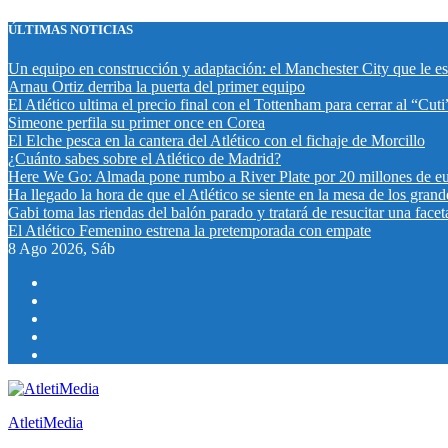
Saltar
ÚLTIMAS NOTICIAS
al
contenido
Un equipo en construcción y adaptación: el Manchester City que le esp
Arnau Ortiz derriba la puerta del primer equipo
El Atlético ultima el precio final con el Tottenham para cerrar al “Cu
Simeone perfila su primer once en Corea
El Elche pesca en la cantera del Atlético con el fichaje de Morcillo
¿Cuánto sabes sobre el Atlético de Madrid?
Here We Go: Almada pone rumbo a River Plate por 20 millones de e
Ha llegado la hora de que el Atlético se siente en la mesa de los grand
Gabi toma las riendas del balón parado y tratará de resucitar una fac
El Atlético Femenino estrena la pretemporada con empate
8
Ago 2026, Sáb
AtletiMedia