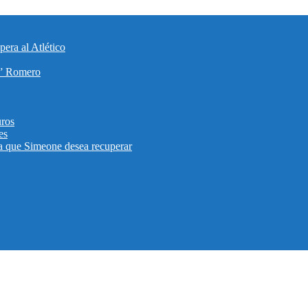
era al Atlético
ti” Romero
uros
es
eta que Simeone desea recuperar