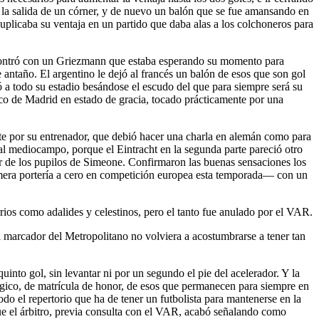
A la salida de un córner, y de nuevo un balón que se fue amansando en
 duplicaba su ventaja en un partido que daba alas a los colchoneros para
 encontró con un Griezmann que estaba esperando su momento para
antaño. El argentino le dejó al francés un balón de esos que son gol
ó a todo su estadio besándose el escudo del que para siempre será su
tico de Madrid en estado de gracia, tocado prácticamente por una
ite por su entrenador, que debió hacer una charla en alemán como para
 al mediocampo, porque el Eintracht en la segunda parte pareció otro
or de los pupilos de Simeone. Confirmaron las buenas sensaciones los
mera portería a cero en competición europea esta temporada— con un
s como adalides y celestinos, pero el tanto fue anulado por el VAR.
el marcador del Metropolitano no volviera a acostumbrarse a tener tan
into gol, sin levantar ni por un segundo el pie del acelerador. Y la
ágico, de matrícula de honor, de esos que permanecen para siempre en
odo el repertorio que ha de tener un futbolista para mantenerse en la
que el árbitro, previa consulta con el VAR, acabó señalando como