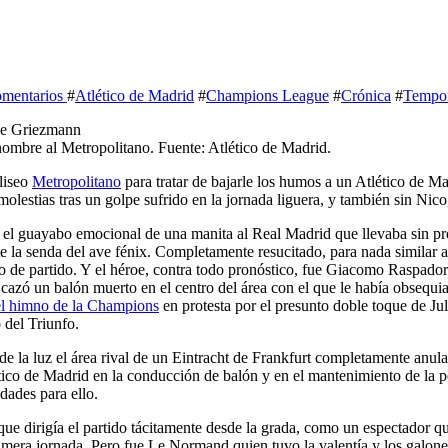
omentarios
#
Atlético de Madrid
#
Champions League
#
Crónica
#
Tempor
ombre al Metropolitano. Fuente: Atlético de Madrid.
oliseo
Metropolitano
para tratar de bajarle los humos a un Atlético de M
 molestias tras un golpe sufrido en la jornada liguera, y también sin Ni
iera el guayabo emocional de una manita al Real Madrid que llevaba sin
te la senda del ave fénix. Completamente resucitado, para nada similar 
co de partido. Y el héroe, contra todo pronóstico, fue Giacomo Raspador
o cazó un balón muerto en el centro del área con el que le había obsequi
el himno de la Champions
en protesta por el presunto doble toque de Ju
 del Triunfo.
e la luz el área rival de un Eintracht de Frankfurt completamente anulado
lético de Madrid en la conducción de balón y en el mantenimiento de la p
idades para ello.
e dirigía el partido tácitamente desde la grada, como un espectador que
imera jornada. Pero fue Le Normand quien tuvo la valentía y los galones