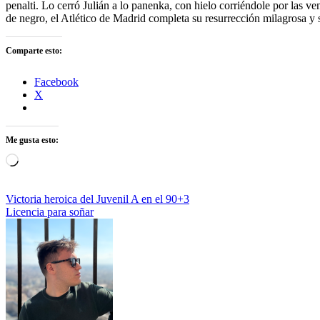
penalti. Lo cerró Julián a lo panenka, con hielo corriéndole por las ve
de negro, el Atlético de Madrid completa su resurrección milagrosa y
Comparte esto:
Facebook
X
Me gusta esto:
Cargando...
Navegación
Victoria heroica del Juvenil A en el 90+3
Licencia para soñar
de
entradas