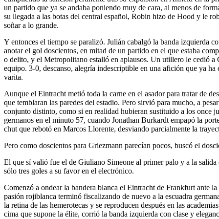
un partido que ya se andaba poniendo muy de cara, al menos de forma v
su llegada a las botas del central español, Robin hizo de Hood y le rob
soñar a lo grande.
Y entonces el tiempo se paralizó. Julián cabalgó la banda izquierda c
anotar el gol doscientos, en mitad de un partido en el que estaba com
o delito, y el Metropolitano estalló en aplausos. Un utillero le cedi
equipo. 3-0, descanso, alegría indescriptible en una afición que ya ha
varita.
Aunque el Eintracht metió toda la carne en el asador para tratar de d
que temblaran las paredes del estadio. Pero sirvió para mucho, a pesa
conjunto distinto, como si en realidad hubieran sustituido a los once
germanos en el minuto 57, cuando Jonathan Burkardt empapó la porter
chut que rebotó en Marcos Llorente, desviando parcialmente la traye
Pero como doscientos para Griezmann parecían pocos, buscó el dosci
El que sí valió fue el de Giuliano Simeone al primer palo y a la salid
sólo tres goles a su favor en el electrónico.
Comenzó a ondear la bandera blanca el Eintracht de Frankfurt ante la c
pasión rojiblanca terminó fiscalizando de nuevo a la escuadra german
la retina de las hemerotecas y se reproducen después en las academias d
cima que supone la élite, corrió la banda izquierda con clase y elega