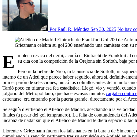
Por Raúl R. Méndez
Sep 30, 2025
No hay c
Griezmann celebra su gol 200 enseñando una camiseta con su n
E
n plena resaca del derbi, acudía el Eintracht de Frankfurt al c
su cita con la competición de la Orejona sin Sorloth, baja por
Pero ni la fiebre de Nico, ni la ausencia de Sorloth, ni siqu
interno de un Atleti que parece haber seguido, ahora sí, definitivamen
primer parón de selecciones, hincó los colmillos antes del minuto cin
Tardó poco en triturar esa fea estadística. Llegó, vio y venció, cuand
jolgorio del Metropolitano, que hace escasos minutos
cargaba contra 
estrenarse, era entrando por la puerta grande, directamente por el Arco
Se seguía divirtiendo el Atlético de Madrid, acechando a la velocidad d
finales (a pesar del gol tempranero). La falta de contundencia del At
incapaz de nadar sin que el Atlético de Madrid le diera espacio o facil
Llorente y Griezmann fueron los talismanes en la baraja de Simeone, qu
cumpliendo la sanción pertinente tras su expulsión en Anfield en la pr