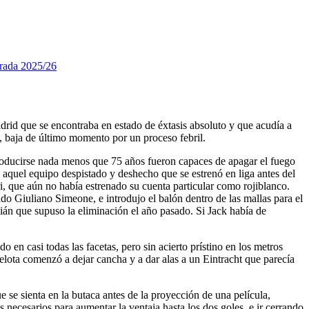
ada 2025/26
adrid que se encontraba en estado de éxtasis absoluto y que acudía a
co, baja de último momento por un proceso febril.
 producirse nada menos que 75 años fueron capaces de apagar el fuego
a aquel equipo despistado y deshecho que se estrenó en liga antes del
i, que aún no había estrenado su cuenta particular como rojiblanco.
ado Giuliano Simeone, e introdujo el balón dentro de las mallas para el
lián que supuso la eliminación el año pasado. Si Jack había de
 en casi todas las facetas, pero sin acierto prístino en los metros
elota comenzó a dejar cancha y a dar alas a un Eintracht que parecía
 se sienta en la butaca antes de la proyección de una película,
 necesarios para aumentar la ventaja hasta los dos goles, e ir cerrando