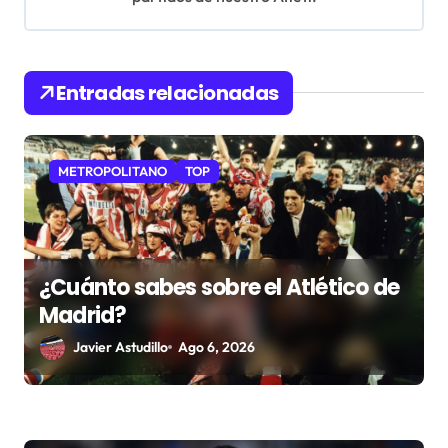
e
n
t
Entradas relacionadas
r
a
METROPOLITANO
TOP
d
a
s
¿Cuánto sabes sobre el Atlético de
Madrid?
Javier Astudillo
Ago 6, 2026