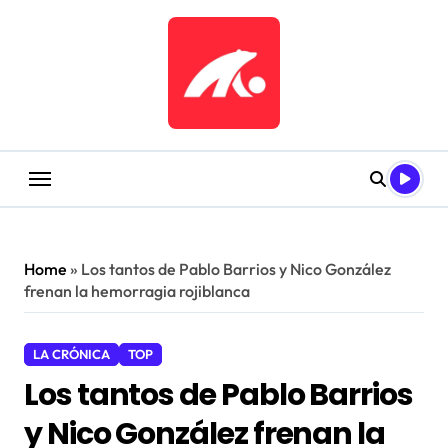
Saltar
al
contenido
Home
»
Los tantos de Pablo Barrios y Nico González
frenan la hemorragia rojiblanca
LA CRÓNICA
TOP
Los tantos de Pablo Barrios
y Nico González frenan la