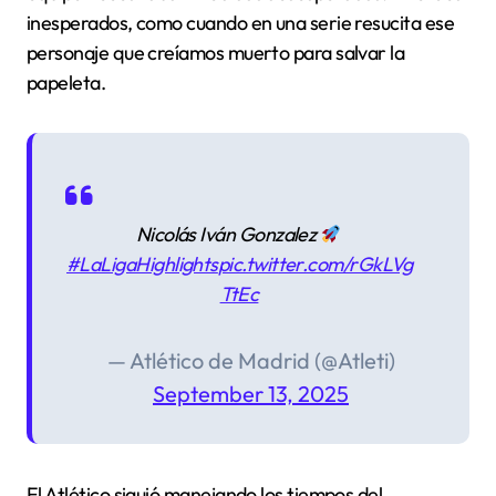
inesperados, como cuando en una serie resucita ese
personaje que creíamos muerto para salvar la
papeleta.
Nicolás Iván Gonzalez
#LaLigaHighlights
pic.twitter.com/rGkLVg
TtEc
— Atlético de Madrid (@Atleti)
September 13, 2025
El Atlético siguió manejando los tiempos del