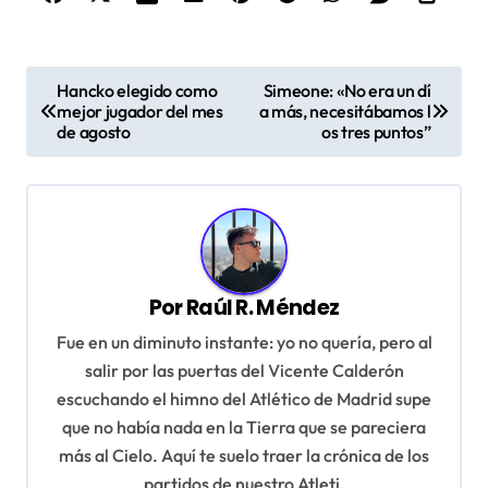
N
Hancko elegido como
Simeone: «No era un dí
a
mejor jugador del mes
a más, necesitábamos l
de agosto
os tres puntos”
v
e
g
a
c
Por
Raúl R. Méndez
i
Fue en un diminuto instante: yo no quería, pero al
ó
salir por las puertas del Vicente Calderón
n
escuchando el himno del Atlético de Madrid supe
que no había nada en la Tierra que se pareciera
d
más al Cielo. Aquí te suelo traer la crónica de los
e
partidos de nuestro Atleti.