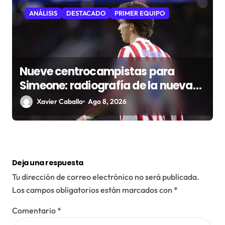
ANÁLISIS
DESTACADO
PRIMER EQUIPO
Nueve centrocampistas para
Simeone: radiografía de la nueva
medular del Atlético
Xavier Caballo
Ago 8, 2026
Deja una respuesta
Tu dirección de correo electrónico no será publicada.
Los campos obligatorios están marcados con
*
Comentario
*