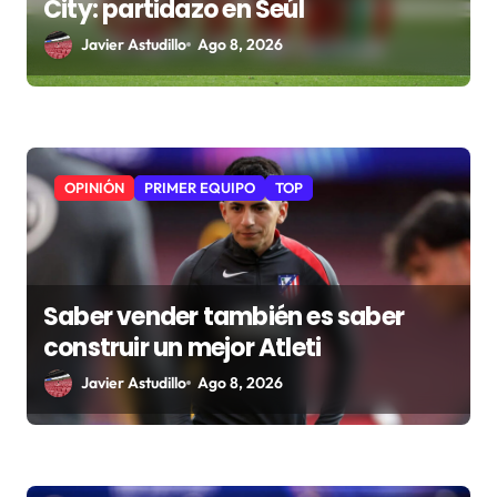
a
City: partidazo en Seúl
d
Javier Astudillo
Ago 8, 2026
a
s
OPINIÓN
PRIMER EQUIPO
TOP
Saber vender también es saber
construir un mejor Atleti
Javier Astudillo
Ago 8, 2026