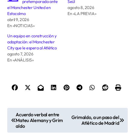
pretemporada ante
Seúl
el Manchester United en
agosto 8, 2026
Estocolmo
En «LA PREVIA»
abril 9, 2026
En «NOTICIAS»
Un equipo en construcción y
adaptación: el Manchester
City que le espera al Atlético
agosto 7, 2026
En «ANÁLISIS»
N
Acuerdo verbal entre
Grimaldo, a un paso del
a
Mateu Alemany y Grim
Atlético de Madrid
aldo
v