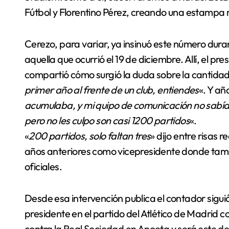
Fútbol y Florentino Pérez, creando una estampa r
Cerezo, para variar, ya insinuó este número dura
aquella que ocurrió el 19 de diciembre. Allí, el pre
compartió cómo surgió la duda sobre la cantidad 
primer año al frente de un club, entiendes
«. Y añ
acumulaba, y mi quipo de comunicación no sabía 
pero no les culpo son casi 1200 partidos
«.
«
200 partidos, solo faltan tres
» dijo entre risas
años anteriores como vicepresidente donde tamb
oficiales.
Desde esa intervención publica el contador sig
presidente en el partido del Atlético de Madrid co
contra la Real Sociedad en Anoeta y será este d