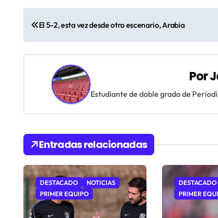
N
El 5-2, esta vez desde otro escenario, Arabia
a
v
e
Por
J
g
Estudiante de doble grado de Period
a
c
Entradas relacionadas
i
ó
DESTACADO
NOTICIAS
DESTACADO
n
PRIMER EQUIPO
PRIMER EQU
d