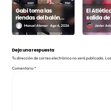
e
Gabi toma las
El Atlétic
riendas del balón
salida de
e
parado y tratará de
para lanz
Manuel Alonso
Ago 6, 2026
Javier Astu
n
resucitar una faceta
el Cuti
t
que Simeone desea
recuperar
r
Deja una respuesta
a
Tu dirección de correo electrónico no será publicada.
Los
d
Comentario
*
a
s