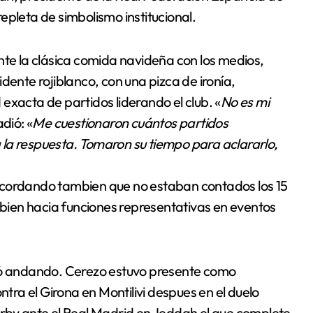
epleta de simbolismo institucional.
nte la clásica comida navideña con los medios,
sidente rojiblanco, con una pizca de ironía,
exacta de partidos liderando el club. «
No es mi
adió: «
Me cuestionaron cuántos partidos
la respuesta. Tomaron su tiempo para aclararlo,
 recordando tambien que no estaban contados los 15
ien hacia funciones representativas en eventos
uió andando. Cerezo estuvo presente como
ntra el Girona en Montilivi despues en el duelo
erby ante el Real Madrid en Jeddah el que complete