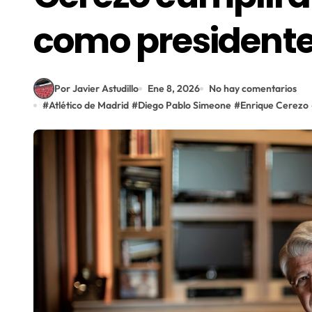
como presidente 
Por Javier Astudillo
Ene 8, 2026
No hay comentarios
#
Atlético de Madrid
#
Diego Pablo Simeone
#
Enrique Cerezo