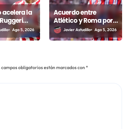
o acelera la
Acuerdo entre
 Ruggeri
Atlético y Roma por
arse a por
Nahuel Molina
dillo
Ago 5, 2026
Javier Astudillo
Ago 5, 2026
 campos obligatorios están marcados con
*