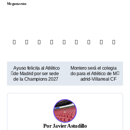
Me gusta esto:
N
Ayuso felicita al Atlético
Montero será el colegia
de Madrid por ser sede
do para el Atlético de M
a
de la Champions 2027
adrid-Villarreal CF
v
e
g
a
c
Por
Javier Astudillo