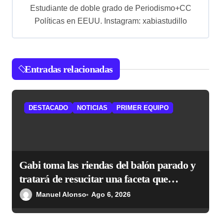
i
Estudiante de doble grado de Periodismo+CC
ó
Políticas en EEUU. Instagram: xabiastudillo
n
d
e
Entradas relacionadas
e
n
DESTACADO
NOTICIAS
PRIMER EQUIPO
t
r
a
Gabi toma las riendas del balón parado y
d
tratará de resucitar una faceta que
a
Simeone desea recuperar
Manuel Alonso
Ago 6, 2026
s