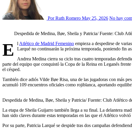
Por Ruth Romero
May 25, 2026
No hay com
Despedida de Medina, Bøe, Sheila y Patricia/ Fuente: Club Atl
E
l
Atlético de Madrid Femenino
empieza a despedirse de varias 
Larqué no continuarán la próxima temporada, poniendo fin así a
Andrea Medina cierra su ciclo tras cuatro temporadas defendien
parte del equipo que conquistó la Copa de la Reina en Leganés frente a
el césped.
También dice adiós Vilde Bøe Risa, una de las jugadoras con más peso
acumuló 109 encuentros oficiales como rojiblanca, aportando equilibri
Despedida de Medina, Bøe, Sheila y Patricia/ Fuente: Club Atlético 
La etapa de Sheila Guijarro también llega a su final. La delantera madr
han sido claves durante estas temporadas en las que el Atlético volvi
Por su parte, Patricia Larqué se despide tras dos campañas defendiend