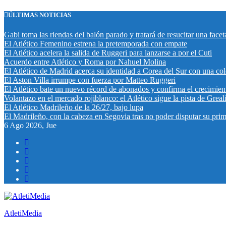
Saltar
ÚLTIMAS NOTICIAS
al
contenido
Gabi toma las riendas del balón parado y tratará de resucitar una fac
El Atlético Femenino estrena la pretemporada con empate
El Atlético acelera la salida de Ruggeri para lanzarse a por el Cuti
Acuerdo entre Atlético y Roma por Nahuel Molina
El Atlético de Madrid acerca su identidad a Corea del Sur con una co
El Aston Villa irrumpe con fuerza por Matteo Ruggeri
El Atlético bate un nuevo récord de abonados y confirma el crecimien
Volantazo en el mercado rojiblanco: el Atlético sigue la pista de Greal
El Atlético Madrileño de la 26/27, bajo lupa
El Madrileño, con la cabeza en Segovia tras no poder disputar su pri
6
Ago 2026, Jue
AtletiMedia