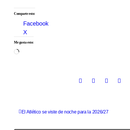
Comparte esto:
Facebook
X
Me gusta esto:
Cargando...
N
El Atlético se viste de noche para la 2026/27
a