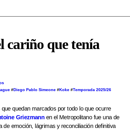
l cariño que tenía
os
eague
#
Diego Pablo Simeone
#
Koke
#
Temporada 2025/26
os que quedan marcados por todo lo que ocurre
ntoine
Griezmann
en el Metropolitano fue una de
e emoción, lágrimas y reconciliación definitiva