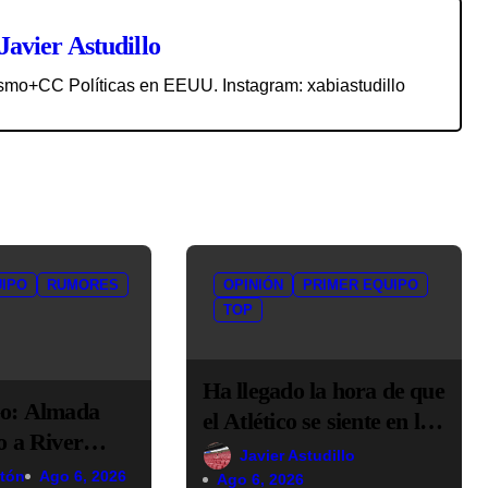
Javier Astudillo
smo+CC Políticas en EEUU. Instagram: xabiastudillo
UIPO
RUMORES
OPINIÓN
PRIMER EQUIPO
TOP
Ha llegado la hora de que
o: Almada
el Atlético se siente en la
 a River
mesa de los grandes
Javier Astudillo
0 millones de
ntón
Ago 6, 2026
Ago 6, 2026