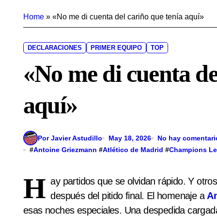
Home
»
«No me di cuenta del cariño que tenía aquí»
DECLARACIONES
PRIMER EQUIPO
TOP
«No me di cuenta de
aquí»
Por Javier Astudillo
May 18, 2026
No hay comentari
#
Antoine Griezmann
#
Atlético de Madrid
#
Champions L
H
ay partidos que se olvidan rápido. Y otr
después del pitido final. El homenaje a
A
esas noches especiales. Una despedida cargada d