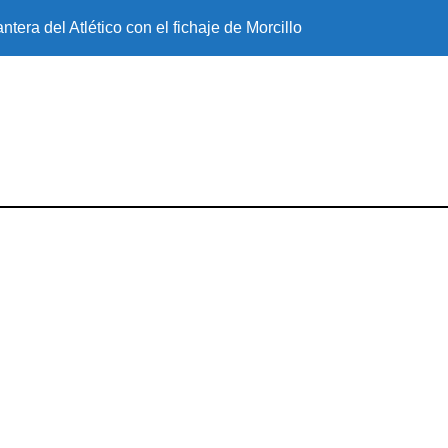
ntera del Atlético con el fichaje de Morcillo
¿Cuánto sabes so