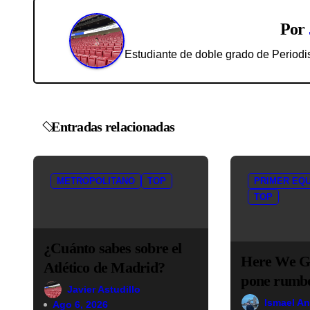
v
e
Por
g
Estudiante de doble grado de Periodi
a
c
Entradas relacionadas
i
ó
METROPOLITANO
TOP
PRIMER EQ
n
TOP
d
¿Cuánto sabes sobre el
e
Here We G
Atlético de Madrid?
pone rumbo
e
Javier Astudillo
Plate por 2
Ismael A
Ago 6, 2026