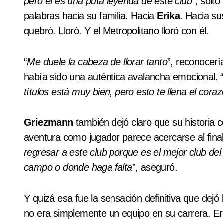
pero él es una puta leyenda de este club
”, solt
palabras hacia su familia. Hacia
Erika
. Hacia s
quebró. Lloró. Y el Metropolitano lloró con él.
“
Me duele la cabeza de llorar tanto
”, reconocer
había sido una auténtica avalancha emocional. 
títulos está muy bien, pero esto te llena el co
Griezmann
también dejó claro que su historia 
aventura como jugador parece acercarse al final,
regresar a este club porque es el mejor club de
campo o donde haga falta
”, aseguró.
Y quizá esa fue la sensación definitiva que dejó 
no era simplemente un equipo en su carrera. Era