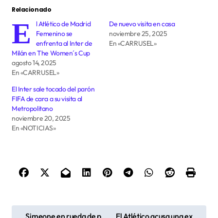
Relacionado
E
l Atlético de Madrid
De nuevo visita en casa
Femenino se
noviembre 25, 2025
enfrenta al Inter de
En «CARRUSEL»
Milán en The Women´s Cup
agosto 14, 2025
En «CARRUSEL»
El Inter sale tocado del parón
FIFA de cara a su visita al
Metropolitano
noviembre 20, 2025
En «NOTICIAS»
N
Simeone en rueda de p
El Atlético acusa una ex