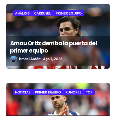
t
r
ANÁLISIS
CARRUSEL
PRIMER EQUIPO
a
d
a
s
Arnau Ortiz derriba la puerta del
primer equipo
Ismael Antón
Ago 7, 2026
NOTICIAS
PRIMER EQUIPO
RUMORES
TOP