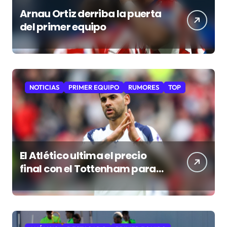
Arnau Ortiz derriba la puerta
del primer equipo
NOTICIAS
PRIMER EQUIPO
RUMORES
TOP
El Atlético ultima el precio
final con el Tottenham para
cerrar al “Cuti” Romero