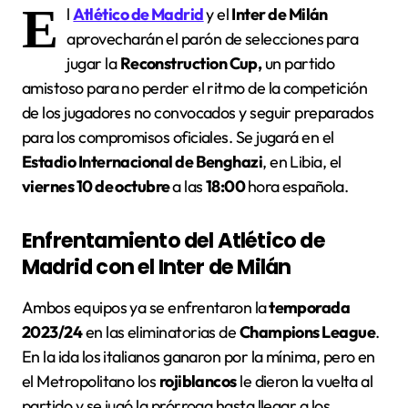
E
l
Atlético de Madrid
y el
Inter de Milán
aprovecharán el parón de selecciones para
jugar la
Reconstruction Cup,
un partido
amistoso para no perder el ritmo de la competición
de los jugadores no convocados y seguir preparados
para los compromisos oficiales. Se jugará en el
Estadio Internacional de Benghazi
, en Libia, el
viernes 10 de octubre
a las
18:00
hora española.
Enfrentamiento del Atlético de
Madrid con el Inter de Milán
Ambos equipos ya se enfrentaron la
temporada
2023/24
en las eliminatorias de
Champions League
.
En la ida los italianos ganaron por la mínima, pero en
el Metropolitano los
rojiblancos
le dieron la vuelta al
partido y se jugó la prórroga hasta llegar a los