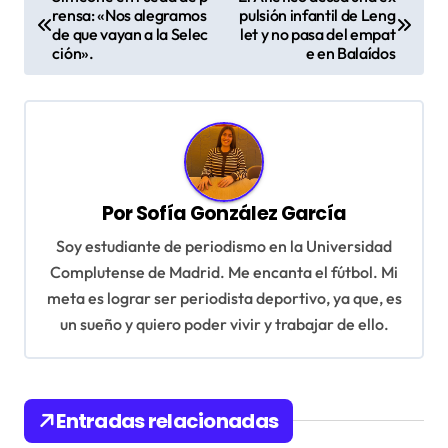
a
rensa: «Nos alegramos
pulsión infantil de Leng
de que vayan a la Selec
let y no pasa del empat
v
ción».
e en Balaídos
e
g
a
c
Por
Sofía González García
i
ó
Soy estudiante de periodismo en la Universidad
Complutense de Madrid. Me encanta el fútbol. Mi
n
meta es lograr ser periodista deportivo, ya que, es
d
un sueño y quiero poder vivir y trabajar de ello.
e
e
n
Entradas relacionadas