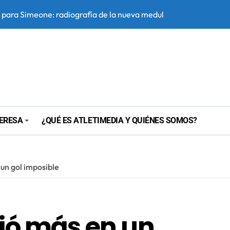
para Simeone: radiografía de la nueva medular del Atlético
simhen: se ofrece al Atleti, pero hay obstáculos de sobra
sso
ón y adaptación: el Manchester City que le espera al Atlético
puerta del primer equipo
ecio final con el Tottenham para cerrar al “Cuti” Romero
TERESA
¿QUÉ ES ATLETIMEDIA Y QUIÉNES SOMOS?
mer once en Corea
era del Atlético con el fichaje de Morcillo
 un gol imposible
Atlético de Madrid?
 saber construir un mejor Atleti
ció más en un