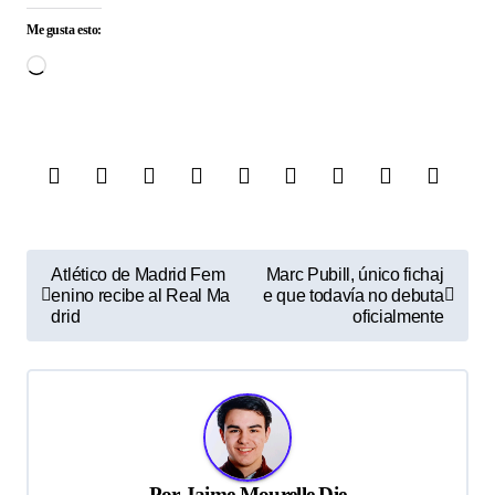
Me gusta esto:
Cargando...
N
Atlético de Madrid Fem
Marc Pubill, único fichaj
enino recibe al Real Ma
e que todavía no debuta
a
drid
oficialmente
v
e
g
a
c
Por
Jaime Mourelle Die