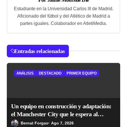
i
Estudiante en la Universidad Carlos III de Madrid.
ó
Aficionado del fútbol y del Atlético de Madrid a
partes iguales. Colaborador en AtletiMedia.
n
d
e
Entradas relacionadas
e
n
t
ANÁLISIS
DESTACADO
PRIMER EQUIPO
r
a
d
Un equipo en construcción y adaptación:
a
el Manchester City que le espera al
s
Atlético
Bernat Forgas
Ago 7, 2026