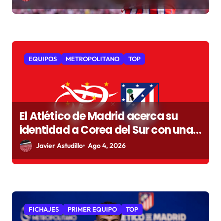
s
EQUIPOS
METROPOLITANO
TOP
El Atlético de Madrid acerca su
identidad a Corea del Sur con una
colección exclusiva junto a Over
Javier Astudillo
Ago 4, 2026
The Pitch
FICHAJES
PRIMER EQUIPO
TOP