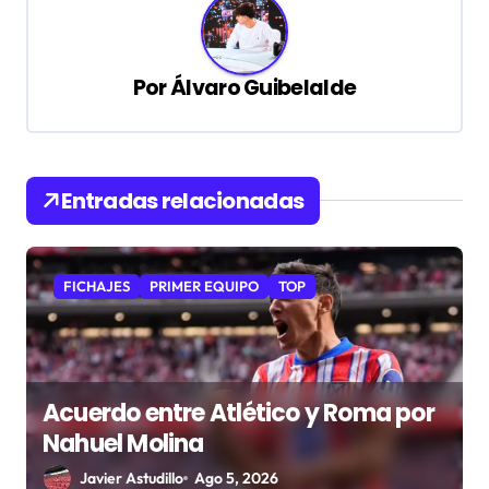
a
c
i
Por
Álvaro Guibelalde
ó
n
d
Entradas relacionadas
e
e
n
FICHAJES
PRIMER EQUIPO
TOP
t
r
a
Acuerdo entre Atlético y Roma por
d
Nahuel Molina
a
Javier Astudillo
Ago 5, 2026