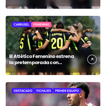
resucitar una faceta que
Simeone desea recuperar
CARRUSEL
FEMENINO
El Atlético Femenino estrena
la pretemporada con
empate
DESTACADO
FICHAJES
PRIMER EQUIPO