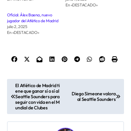
En «DESTACADO»
Oficial: Álex Baena, nuevo
jugador del Atlético de Madrid
julio 2, 2025
En «DESTACADO»
N
El Atlético de Madrid ti
a
ene que ganar sí o sí al
Diego Simeone valora
Seattle Sounders para
al Seattle Sounders
v
seguir con vida en el M
undial de Clubes
e
g