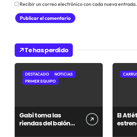
Recibir un correo electrónico con cada nueva entrada.
Te has perdido
DESTACADO
NOTICIAS
CARRU
PRIMER EQUIPO
Gabi toma las
El Atl
riendas del balón
estren
parado y tratará de
prete