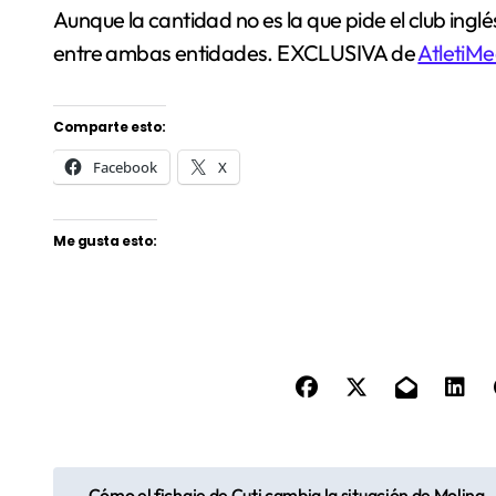
Aunque la cantidad no es la que pide el club ingl
entre ambas entidades. EXCLUSIVA de
AtletiMe
Comparte esto:
Facebook
X
Me gusta esto:
N
Cómo el fichaje de Cuti cambia la situación de Molina