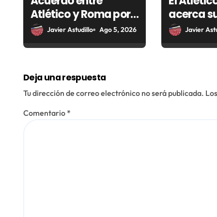
Acuerdo entre
El Atléti
Atlético y Roma por
acerca su
e
Nahuel Molina
a Corea d
Javier Astudillo
Ago 5, 2026
Javier Astu
n
una cole
t
exclusiva
Over The 
r
Deja una respuesta
a
Tu dirección de correo electrónico no será publicada.
Los
d
Comentario
*
a
s