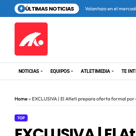
Saltar
ÚLTIMAS NOTICIAS
al
El Atlético Madrileño de
contenido
El Madrileño, con la ca
Gabi toma las riendas d
NOTICIAS
EQUIPOS
ATLETIMEDIA
TE IN
Home
»
EXCLUSIVA | El Atleti prepara oferta formal por
TOP
EXCLUSIVA | El At