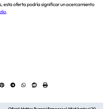
és, esta oferta podría significar un acercamiento
dia
.
Oficial: Matteo Ruggeri firma por el Atleti hasta el 20