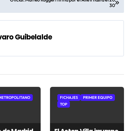
30
varo Guibelalde
METROPOLITANO
FICHAJES
PRIMER EQUIPO
TOP