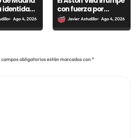
co de Madrid
El Aston Villa irrumpe
 identidad
con fuerza por
el Sur con
Matteo Ruggeri
dillo
Ago 4, 2026
Javier Astudillo
Ago 4, 2026
cción
 junto a
Pitch
 campos obligatorios están marcados con
*