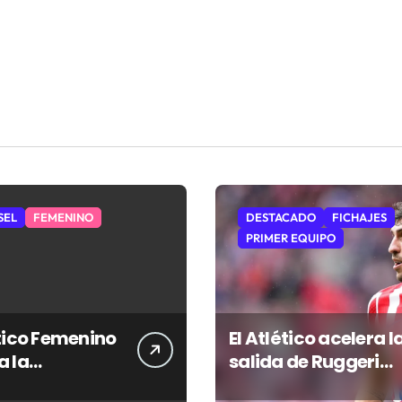
SEL
FEMENINO
DESTACADO
FICHAJES
PRIMER EQUIPO
ético Femenino
El Atlético acelera l
a la
salida de Ruggeri
mporada con
para lanzarse a por