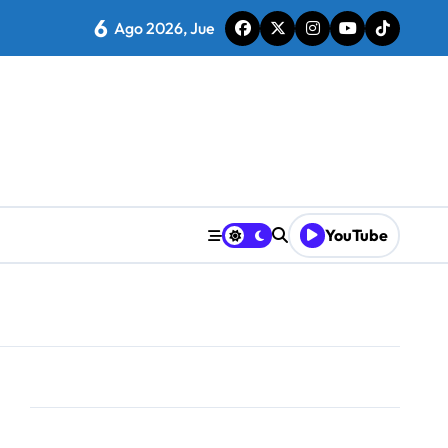
6
Ago 2026, Jue
mporada
desea recuperar
YouTube