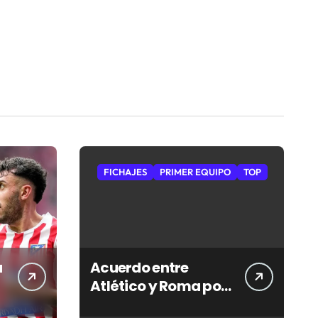
FICHAJES
PRIMER EQUIPO
TOP
a
Acuerdo entre
Atlético y Roma por
Nahuel Molina