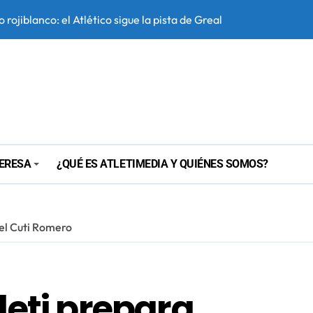
 la 26/27, bajo lupa
beza en Segovia tras no poder disputar su primer test de prete
el balón parado y tratará de resucitar una faceta que Simeone 
TERESA
¿QUÉ ES ATLETIMEDIA Y QUIÉNES SOMOS?
 el Cuti Romero
leti prepara