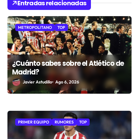
d
Entradas relacionadas
e
e
METROPOLITANO
TOP
n
t
r
¿Cuánto sabes sobre el Atlético de
a
Madrid?
d
Javier Astudillo
Ago 6, 2026
a
s
PRIMER EQUIPO
RUMORES
TOP