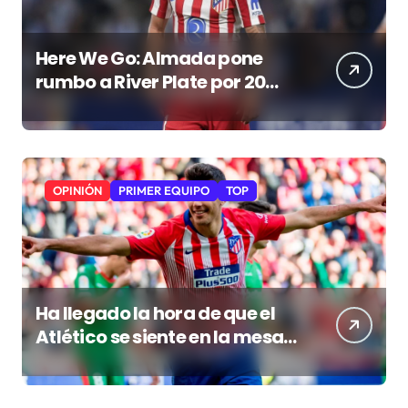
Here We Go: Almada pone
rumbo a River Plate por 20
millones de euros
OPINIÓN
PRIMER EQUIPO
TOP
Ha llegado la hora de que el
Atlético se siente en la mesa
de los grandes