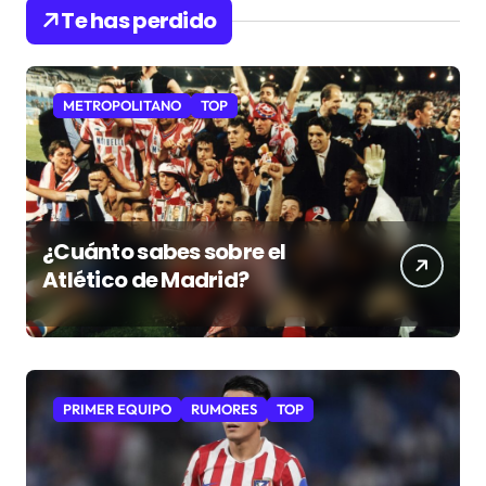
Te has perdido
METROPOLITANO
TOP
¿Cuánto sabes sobre el
Atlético de Madrid?
PRIMER EQUIPO
RUMORES
TOP