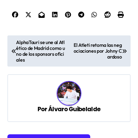
N
AlphaTauri se une al Atl
El Atleti retoma las neg
a
ético de Madrid como u
ociaciones por Johny C
no de los sponsors ofici
ardoso
v
ales
e
g
a
c
Por
Álvaro Guibelalde
i
ó
n