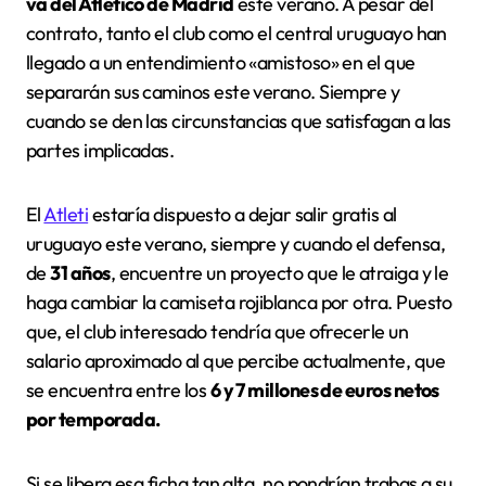
va del Atlético de Madrid
este verano. A pesar del
contrato, tanto el club como el central uruguayo han
llegado a un entendimiento «amistoso» en el que
separarán sus caminos este verano. Siempre y
cuando se den las circunstancias que satisfagan a las
partes implicadas.
El
Atleti
estaría dispuesto a dejar salir gratis al
uruguayo este verano, siempre y cuando el defensa,
de
31 años
, encuentre un proyecto que le atraiga y le
haga cambiar la camiseta rojiblanca por otra. Puesto
que, el club interesado tendría que ofrecerle un
salario aproximado al que percibe actualmente, que
se encuentra entre los
6 y 7 millones de euros netos
por temporada.
Si se libera esa ficha tan alta, no pondrían trabas a su