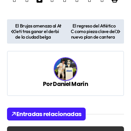
N
El Brujas amenaza al At
El regreso del Atlético
a
leti tras ganar el derbi
C como pieza clave del
de la ciudad belga
nuevo plan de cantera
v
e
g
a
c
Por
Daniel Marín
i
ó
n
Entradas relacionadas
d
e