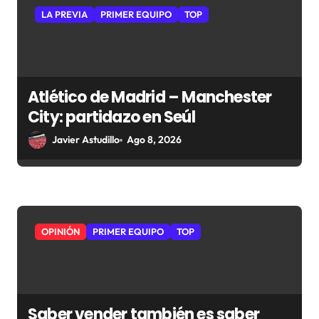
e
LA PREVIA
PRIMER EQUIPO
TOP
n
t
r
Atlético de Madrid – Manchester
a
City: partidazo en Seúl
d
Javier Astudillo
Ago 8, 2026
a
s
OPINIÓN
PRIMER EQUIPO
TOP
Saber vender también es saber