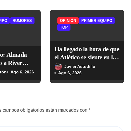
UIPO
RUMORES
OPINIÓN
PRIMER EQUIPO
TOP
Ha llegado la hora de que
o: Almada
el Atlético se siente en la
 a River
mesa de los grandes
Javier Astudillo
0 millones de
ntón
Ago 6, 2026
Ago 6, 2026
s campos obligatorios están marcados con
*