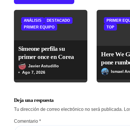
i
ó
ANÁLISIS
DESTACADO
PRIMER EQ
n
PRIMER EQUIPO
TOP
d
Simeone perfila su
e
Here We G
primer once en Corea
pone rumbo
e
Javier Astudillo
Plate por 2
Ismael A
Ago 7, 2026
n
euros
t
r
Deja una respuesta
a
Tu dirección de correo electrónico no será publicada.
Lo
d
Comentario
*