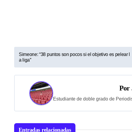
N
Simeone: “38 puntos son pocos si el objetivo es pelear l
a liga”
a
v
e
Por
g
Estudiante de doble grado de Periodi
a
c
Entradas relacionadas