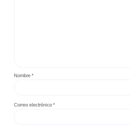
a
s
Nombre
*
Correo electrónico
*