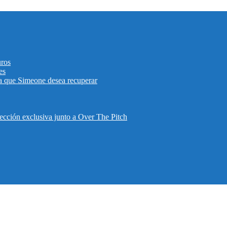
uros
es
eta que Simeone desea recuperar
lección exclusiva junto a Over The Pitch