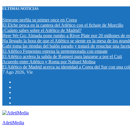
Saltar
ÚLTIMAS NOTICIAS
al
contenido
Simeone perfila su primer once en Corea
El Elche pesca en la cantera del Atlético con el fichaje de Morcillo
¿Cuánto sabes sobre el Atlético de Madrid?
Here We Go: Almada pone rumbo a River Plate por 20 millones de e
Ha llegado la hora de que el Atlético se siente en la mesa de los grand
Gabi toma las riendas del balón parado y tratará de resucitar una fac
El Atlético Femenino estrena la pretemporada con empate
El Atlético acelera la salida de Ruggeri para lanzarse a por el Cuti
Acuerdo entre Atlético y Roma por Nahuel Molina
El Atlético de Madrid acerca su identidad a Corea del Sur con una co
7
Ago 2026, Vie
AtletiMedia