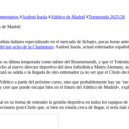
omentarios
#
Andoni Iraola
#
Atlético de Madrid
#
Temporada 2025/26
sta italiano especializado en el mercado de fichajes, pocas horas antes
a del top ocho de la Champions
: Andoni Iraola, actual entrenador español 
ndo su última temporada como míster del Bournemouth, y que el Tottenha
o al nuevo director deportivo del área futbolística Mateu Alemany, aunq
rá su salida o la llegada de otro entrenador (a no ser que el Cholo deci
Atlético a partir del próximo curso, sino que probablemente hay un ‘me 
 y cree que puede encajar bien en el futuro del Atlético de Madrid», e
al en su forma de entender la gestión deportiva en todos los equipos d
scenario post-Cholo que, si bien no estaría cerca de llegar, sí sería más 