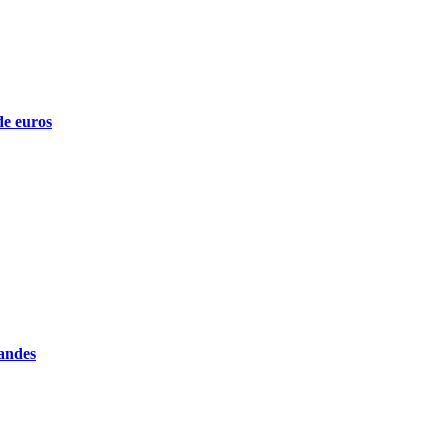
de euros
randes