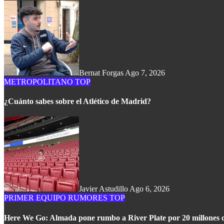
Bernat Forgas
Ago 7, 2026
METROPOLITANO
TOP
¿Cuánto sabes sobre el Atlético de Madrid?
Javier Astudillo
Ago 6, 2026
PRIMER EQUIPO
RUMORES
TOP
Here We Go: Almada pone rumbo a River Plate por 20 millones 