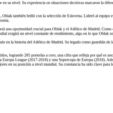
en su nivel. Su experiencia en situaciones decisivas marcaron la difer
Oblak también brilló con la selección de Eslovena. Lideró al equipo en
osnia.
á una oportunidad crucial para Oblak y el Atlético de Madrid. Como capi
al exigirá un nivel constante de rendimiento, algo en lo que Oblak so
ulo en la historia del Atlético de Madrid. Su legado como guardián de la
dos, logrando 285 porterías a cero, una cifra que refleja por qué es un
una Europa League (2017-2018) y una Supercopa de Europa (2018). Ade
s en su posición a nivel mundial. Su constancia ha sido clave para los