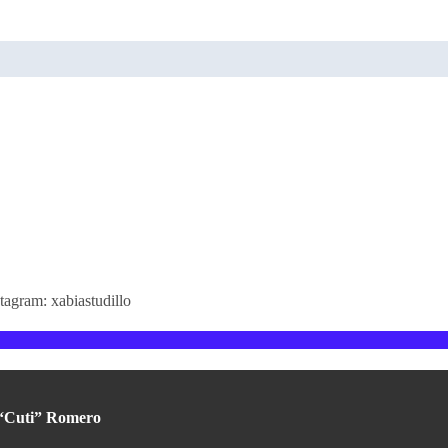
agram: xabiastudillo
l “Cuti” Romero