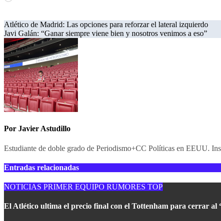
Navegación
Atlético de Madrid: Las opciones para reforzar el lateral izquierdo
Javi Galán: “Ganar siempre viene bien y nosotros venimos a eso”
de
entradas
Por
Javier Astudillo
Estudiante de doble grado de Periodismo+CC Políticas en EEUU. Inst
Entradas relacionadas
NOTICIAS
PRIMER EQUIPO
RUMORES
TOP
El Atlético ultima el precio final con el Tottenham para cerrar a