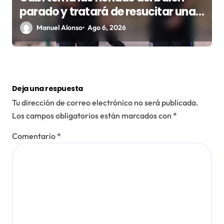
parado y tratará de resucitar una
faceta que Simeone desea
Manuel Alonso
Ago 6, 2026
recuperar
Deja una respuesta
Tu dirección de correo electrónico no será publicada.
Los campos obligatorios están marcados con
*
Comentario
*