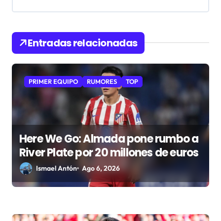
ó
n
d
Entradas relacionadas
e
e
n
PRIMER EQUIPO
RUMORES
TOP
t
r
a
Here We Go: Almada pone rumbo a
d
River Plate por 20 millones de euros
a
Ismael Antón
Ago 6, 2026
s