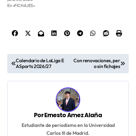
En «FICHAJES»
N
Calendario de LaLiga E
Con renovaciones, per
a
ASports 2026/27
o sin fichajes
v
e
g
a
Por
Ernesto Amez Alaña
c
Estudiante de periodismo en la Universidad
i
Carlos III de Madrid.