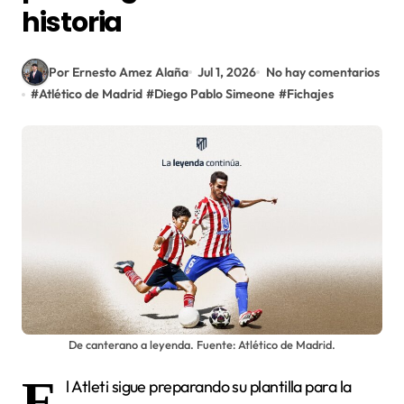
historia
Por Ernesto Amez Alaña
Jul 1, 2026
No hay comentarios
#
Atlético de Madrid
#
Diego Pablo Simeone
#
Fichajes
De canterano a leyenda. Fuente: Atlético de Madrid.
E
l Atleti sigue preparando su plantilla para la