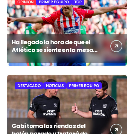
OPINIÓN
PRIMER EQUIPO
TOP
Ha llegado la hora de que el
Atlético se siente en la mesa
de los grandes
DESTACADO
NOTICIAS
PRIMER EQUIPO
Gabi toma las riendas del
balón parado y tratará de