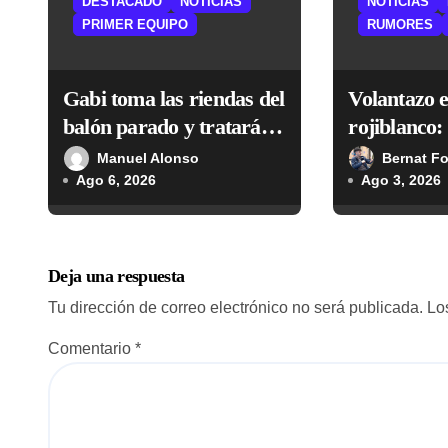
DESTACADO
NOTICIAS
NOTICIAS
n
PRIMER EQUIPO
RUMORES
d
Gabi toma las riendas del
Volantazo 
e
balón parado y tratará de
rojiblanco: 
e
resucitar una faceta que
sigue la pi
Manuel Alonso
Bernat F
Simeone desea recuperar
Ago 6, 2026
Ago 3, 2026
n
t
r
Deja una respuesta
a
Tu dirección de correo electrónico no será publicada.
Lo
d
Comentario
*
a
s