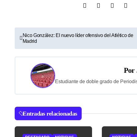
N
Nico González: El nuevo líder ofensivo del Atlético de
Madrid
a
v
e
Por
g
Estudiante de doble grado de Periodi
a
c
Entradas relacionadas
i
ó