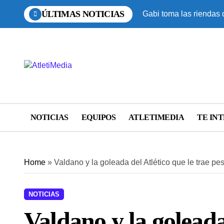
Saltar
ÚLTIMAS NOTICIAS
Gabi toma las riendas 
al
contenido
NOTICIAS
EQUIPOS
ATLETIMEDIA
TE IN
Home
»
Valdano y la goleada del Atlético que le trae pes
NOTICIAS
Valdano y la goleada