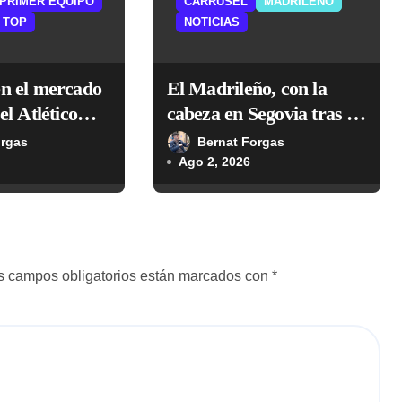
PRIMER EQUIPO
CARRUSEL
MADRILEÑO
TOP
NOTICIAS
en el mercado
El Madrileño, con la
el Atlético
cabeza en Segovia tras no
sta de Grealish
poder disputar su primer
orgas
Bernat Forgas
test de pretemporada
Ago 2, 2026
s campos obligatorios están marcados con
*