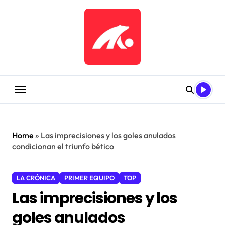
Saltar
al
contenido
Home
»
Las imprecisiones y los goles anulados
condicionan el triunfo bético
LA CRÓNICA
PRIMER EQUIPO
TOP
Las imprecisiones y los
goles anulados