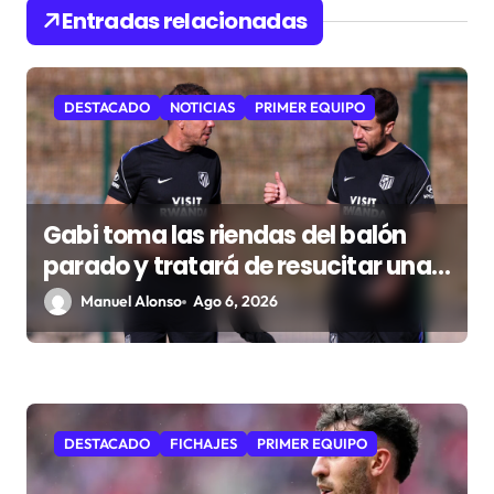
d
Entradas relacionadas
e
e
n
DESTACADO
NOTICIAS
PRIMER EQUIPO
t
r
a
Gabi toma las riendas del balón
d
parado y tratará de resucitar una
a
faceta que Simeone desea
Manuel Alonso
Ago 6, 2026
s
recuperar
DESTACADO
FICHAJES
PRIMER EQUIPO