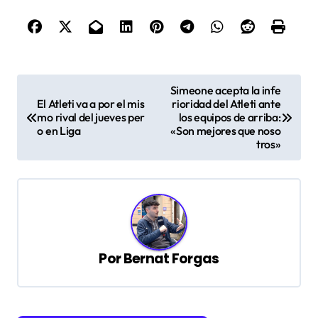
N
Simeone acepta la infe
a
El Atleti va a por el mis
rioridad del Atleti ante
mo rival del jueves per
los equipos de arriba:
v
o en Liga
«Son mejores que noso
tros»
e
g
a
c
i
Por
Bernat Forgas
ó
n