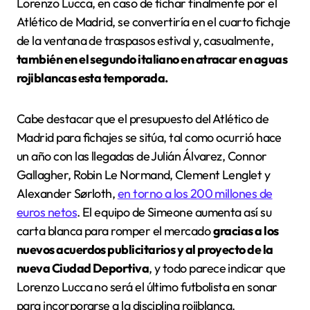
Lorenzo Lucca, en caso de fichar finalmente por el
Atlético de Madrid, se convertiría en el cuarto fichaje
de la ventana de traspasos estival y, casualmente,
también en el segundo italiano en atracar en aguas
rojiblancas esta temporada.
Cabe destacar que el presupuesto del Atlético de
Madrid para fichajes se sitúa, tal como ocurrió hace
un año con las llegadas de Julián Álvarez, Connor
Gallagher, Robin Le Normand, Clement Lenglet y
Alexander Sørloth,
en torno a los 200 millones de
euros netos
. El equipo de Simeone aumenta así su
carta blanca para romper el mercado
gracias a los
nuevos acuerdos publicitarios y al proyecto de la
nueva Ciudad Deportiva
, y todo parece indicar que
Lorenzo Lucca no será el último futbolista en sonar
para incorporarse a la disciplina rojiblanca.