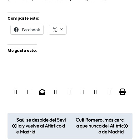
Comparte esto:
Facebook
X
Me gusta esto:
N
Saúl se despide del Sevi
Cuti Romero, más cerc
a
lla y vuelve al Atlético d
a que nunca del Atlétic
e Madrid
o de Madrid
v