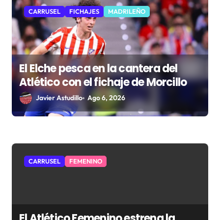
a
CARRUSEL
FICHAJES
MADRILEÑO
d
a
s
El Elche pesca en la cantera del
Atlético con el fichaje de Morcillo
Javier Astudillo
Ago 6, 2026
CARRUSEL
FEMENINO
El Atlético Femenino estrena la