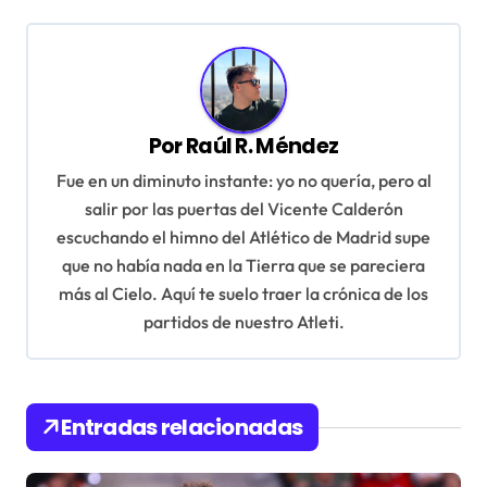
e
g
a
c
Por
Raúl R. Méndez
i
Fue en un diminuto instante: yo no quería, pero al
ó
salir por las puertas del Vicente Calderón
n
escuchando el himno del Atlético de Madrid supe
que no había nada en la Tierra que se pareciera
d
más al Cielo. Aquí te suelo traer la crónica de los
e
partidos de nuestro Atleti.
e
n
t
Entradas relacionadas
r