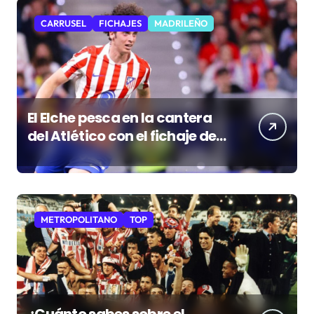
CARRUSEL
FICHAJES
MADRILEÑO
El Elche pesca en la cantera
del Atlético con el fichaje de
Morcillo
METROPOLITANO
TOP
¿Cuánto sabes sobre el