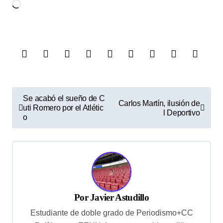
Cargando...
N
Se acabó el sueño de C
Carlos Martín, ilusión de
uti Romero por el Atlétic
a
l Deportivo
o
v
e
g
a
c
Por
Javier Astudillo
i
Estudiante de doble grado de Periodismo+CC