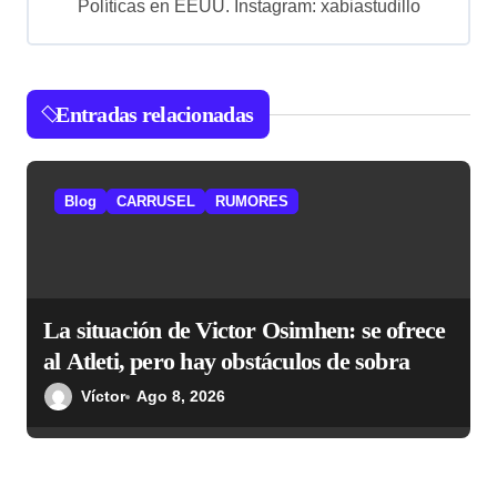
ó
Políticas en EEUU. Instagram: xabiastudillo
n
d
e
Entradas relacionadas
e
n
Blog
CARRUSEL
RUMORES
t
r
a
La situación de Victor Osimhen: se ofrece
d
al Atleti, pero hay obstáculos de sobra
a
Víctor
Ago 8, 2026
s