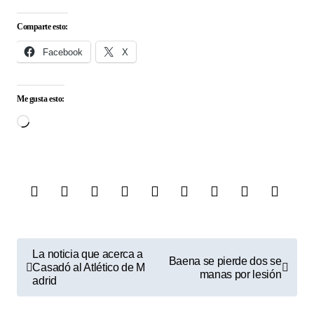
Comparte esto:
Facebook
X
Me gusta esto:
Cargando...
N
La noticia que acerca a
Baena se pierde dos se
Casadó al Atlético de M
a
manas por lesión
adrid
v