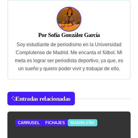
e
g
a
c
Por
Sofía González García
i
Soy estudiante de periodismo en la Universidad
ó
Complutense de Madrid. Me encanta el fútbol. Mi
meta es lograr ser periodista deportivo, ya que, es
n
un sueño y quiero poder vivir y trabajar de ello.
d
e
e
Entradas relacionadas
n
t
r
CARRUSEL
FICHAJES
MADRILEÑO
a