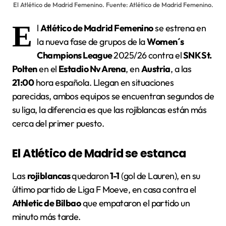
El Atlético de Madrid Femenino. Fuente: Atlético de Madrid Femenino.
E
l
Atlético de Madrid Femenino
se estrena en
la nueva fase de grupos de la
Women´s
Champions League
2025/26 contra el
SNK St.
Polten
en el
Estadio Nv Arena
, en
Austria
, a las
21:00
hora española. Llegan en situaciones
parecidas, ambos equipos se encuentran segundos de
su liga, la diferencia es que las rojiblancas están más
cerca del primer puesto.
El Atlético de Madrid se estanca
Las
rojiblancas
quedaron
1-1
(gol de Lauren), en su
último partido de Liga F Moeve, en casa contra el
Athletic de Bilbao
que empataron el partido un
minuto más tarde.