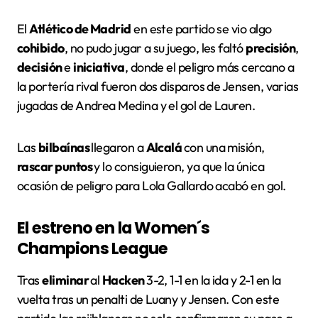
El
Atlético de Madrid
en este partido se vio algo
cohibido
, no pudo jugar a su juego, les faltó
precisión
,
decisión
e
iniciativa
, donde el peligro más cercano a
la portería rival fueron dos disparos de Jensen, varias
jugadas de Andrea Medina y el gol de Lauren.
Las
bilbaínas
llegaron a
Alcalá
con una misión,
rascar puntos
y lo consiguieron, ya que la única
ocasión de peligro para Lola Gallardo acabó en gol.
El estreno en la Women´s
Champions League
Tras
eliminar
al
Hacken
3-2, 1-1 en la ida y 2-1 en la
vuelta tras un penalti de Luany y Jensen. Con este