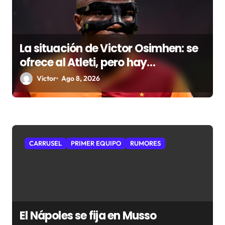
a
d
a
La situación de Victor Osimhen: se
s
ofrece al Atleti, pero hay
obstáculos de sobra
Víctor
Ago 8, 2026
CARRUSEL
PRIMER EQUIPO
RUMORES
El Nápoles se fija en Musso