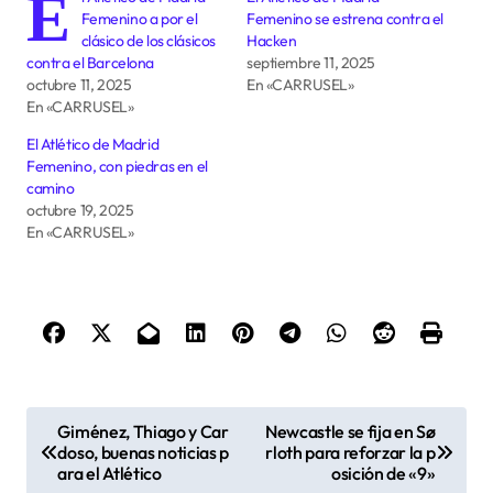
E
Femenino a por el
Femenino se estrena contra el
clásico de los clásicos
Hacken
contra el Barcelona
septiembre 11, 2025
octubre 11, 2025
En «CARRUSEL»
En «CARRUSEL»
El Atlético de Madrid
Femenino, con piedras en el
camino
octubre 19, 2025
En «CARRUSEL»
N
Giménez, Thiago y Car
Newcastle se fija en Sø
a
doso, buenas noticias p
rloth para reforzar la p
ara el Atlético
osición de «9»