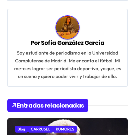
v
e
g
a
c
Por
Sofía González García
i
Soy estudiante de periodismo en la Universidad
ó
Complutense de Madrid. Me encanta el fútbol. Mi
n
meta es lograr ser periodista deportivo, ya que, es
un sueño y quiero poder vivir y trabajar de ello.
d
e
e
Entradas relacionadas
n
t
r
Blog
CARRUSEL
RUMORES