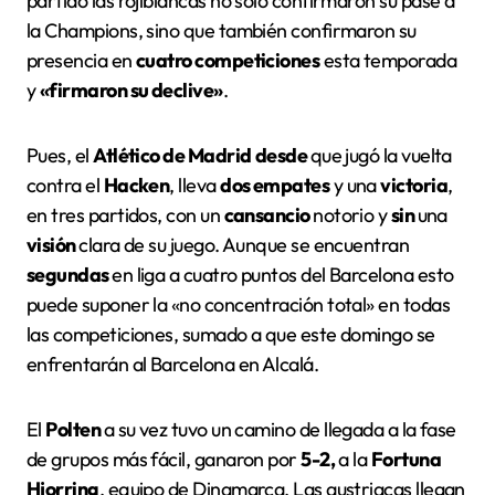
partido las rojiblancas no solo confirmaron su pase a
la Champions, sino que también confirmaron su
presencia en
cuatro competiciones
esta temporada
y
«firmaron su declive»
.
Pues, el
Atlético de Madrid
desde
que jugó la vuelta
contra el
Hacken
, lleva
dos empates
y una
victoria
,
en tres partidos, con un
cansancio
notorio y
sin
una
visión
clara de su juego. Aunque se encuentran
segundas
en liga a cuatro puntos del Barcelona esto
puede suponer la «no concentración total» en todas
las competiciones, sumado a que este domingo se
enfrentarán al Barcelona en Alcalá.
El
Polten
a su vez tuvo un camino de llegada a la fase
de grupos más fácil, ganaron por
5-2,
a la
Fortuna
Hjorring
, equipo de Dinamarca. Las austriacas llegan