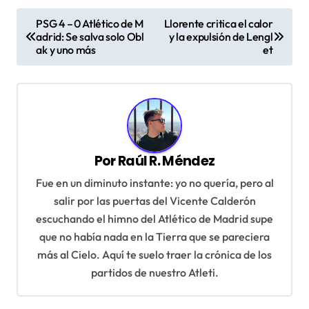
N
PSG 4 – 0 Atlético de M
Llorente critica el calor
a
adrid: Se salva solo Obl
y la expulsión de Lengl
ak y uno más
et
v
e
g
a
c
Por
Raúl R. Méndez
i
Fue en un diminuto instante: yo no quería, pero al
ó
salir por las puertas del Vicente Calderón
n
escuchando el himno del Atlético de Madrid supe
que no había nada en la Tierra que se pareciera
d
más al Cielo. Aquí te suelo traer la crónica de los
e
partidos de nuestro Atleti.
e