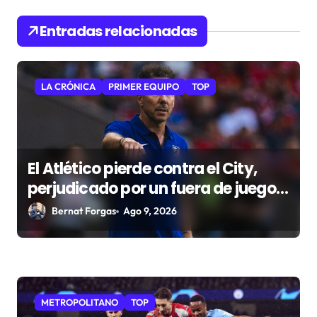
n
t
Entradas relacionadas
r
a
LA CRÓNICA
PRIMER EQUIPO
TOP
d
a
s
El Atlético pierde contra el City,
perjudicado por un fuera de juego
no señalado
Bernat Forgas
Ago 9, 2026
METROPOLITANO
TOP