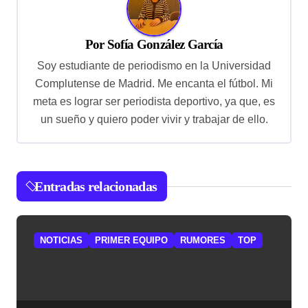
c
i
Por
Sofía González García
ó
Soy estudiante de periodismo en la Universidad
n
Complutense de Madrid. Me encanta el fútbol. Mi
d
meta es lograr ser periodista deportivo, ya que, es
un sueño y quiero poder vivir y trabajar de ello.
e
e
n
Entradas relacionadas
t
r
a
NOTICIAS
PRIMER EQUIPO
RUMORES
TOP
d
a
s