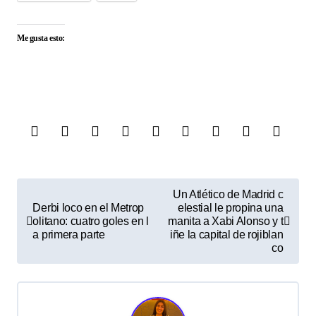
Me gusta esto:
N
Un Atlético de Madrid c
Derbi loco en el Metrop
elestial le propina una
a
olitano: cuatro goles en l
manita a Xabi Alonso y t
v
a primera parte
iñe la capital de rojiblan
co
e
g
a