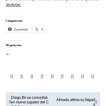
2025/26.
Comparte esto:
Facebook
X
Me gusta esto:
Cargando...
N
Diego Bri se convertirá
Almada ultima su llegad
en nuevo jugador del C
a
a