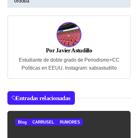
órdoba
v
e
g
a
c
Por
Javier Astudillo
i
Estudiante de doble grado de Periodismo+CC
ó
Políticas en EEUU. Instagram: xabiastudillo
n
d
e
Entradas relacionadas
e
n
Blog
CARRUSEL
RUMORES
t