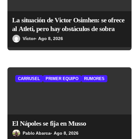
r
a
La situación de Victor Osimhen: se ofrece
d
al Atleti, pero hay obstáculos de sobra
a
Víctor
Ago 8, 2026
s
CARRUSEL
PRIMER EQUIPO
RUMORES
El Nápoles se fija en Musso
Pablo Abarca
Ago 8, 2026