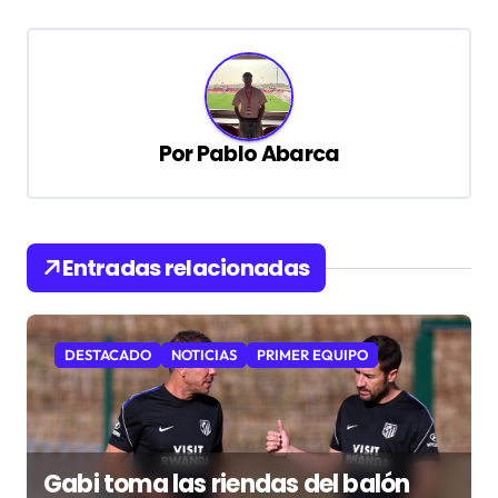
e
g
a
c
Por
Pablo Abarca
i
ó
n
Entradas relacionadas
d
e
e
DESTACADO
NOTICIAS
PRIMER EQUIPO
n
t
r
Gabi toma las riendas del balón