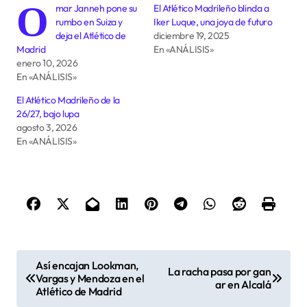
O
mar Janneh pone su
El Atlético Madrileño blinda a
rumbo en Suiza y
Iker Luque, una joya de futuro
deja el Atlético de
diciembre 19, 2025
Madrid
En «ANÁLISIS»
enero 10, 2026
En «ANÁLISIS»
El Atlético Madrileño de la
26/27, bajo lupa
agosto 3, 2026
En «ANÁLISIS»
N
Así encajan Lookman,
La racha pasa por gan
a
Vargas y Mendoza en el
ar en Alcalá
Atlético de Madrid
v