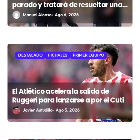
a
parado y tratará de resucitar una
d
faceta que Simeone desea
Manuel Alonso
Ago 6, 2026
recuperar
a
s
DESTACADO
FICHAJES
PRIMER EQUIPO
El Atlético acelera la salida de
Ruggeri para lanzarse a por el Cuti
Javier Astudillo
Ago 5, 2026