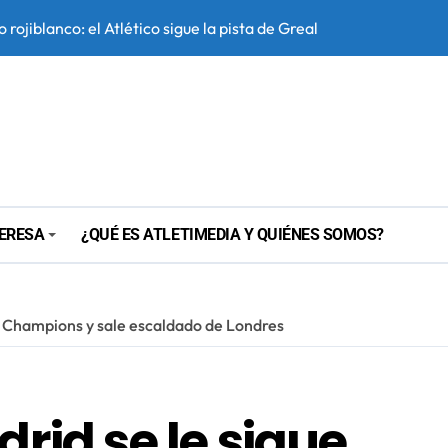
 la 26/27, bajo lupa
beza en Segovia tras no poder disputar su primer test de prete
el balón parado y tratará de resucitar una faceta que Simeone 
TERESA
¿QUÉ ES ATLETIMEDIA Y QUIÉNES SOMOS?
la Champions y sale escaldado de Londres
drid se le sigue