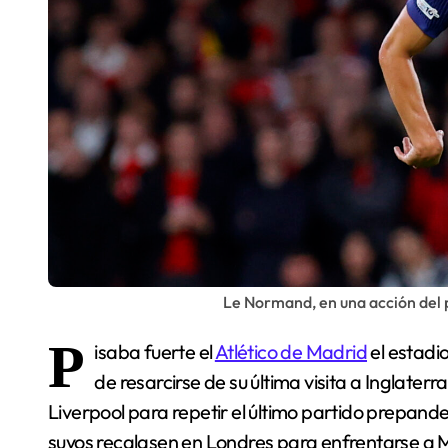
Le Normand, en una acción del p
P
isaba fuerte el
Atlético de Madrid
el estadi
de resarcirse de su última visita a Inglaterr
Liverpool para repetir el último partido prepande
suyos recalasen en Londres para enfrentarse a Mi