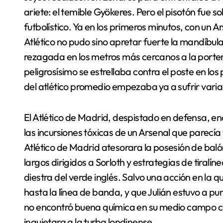
ariete: el temible Gyökeres. Pero el pisotón fue s
futbolístico. Ya en los primeros minutos, con un A
Atlético no pudo sino apretar fuerte la mandíbul
rezagada en los metros más cercanos a la porter
peligrosísimo se estrellaba contra el poste en lo
del atlético promedio empezaba ya a sufrir vari
El Atlético de Madrid, despistado en defensa, en
las incursiones tóxicas de un Arsenal que parecí
Atlético de Madrid atesorara la posesión de ba
largos dirigidos a Sorloth y estrategias de tiralí
diestra del verde inglés. Salvo una acción en la 
hasta la línea de banda, y que Julián estuvo a pun
no encontró buena química en su medio campo c
inquietara a la turba londinense.