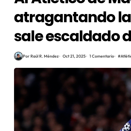
atragantando l
sale escaldado 
Por Raúl R. Méndez
Oct 21, 2025
1 Comentario
#
Atlét