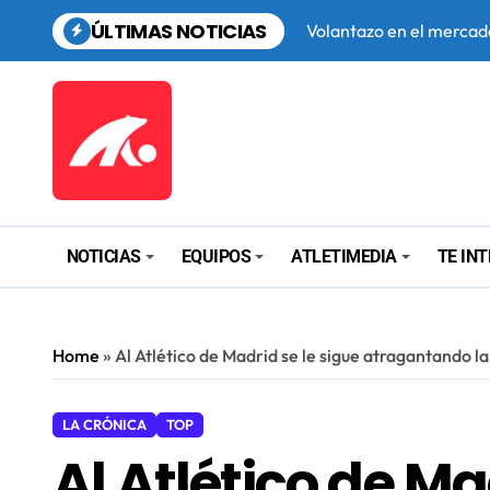
Saltar
ÚLTIMAS NOTICIAS
al
El Atlético Madrileño de
contenido
El Madrileño, con la ca
Gabi toma las riendas d
NOTICIAS
EQUIPOS
ATLETIMEDIA
TE IN
Home
»
Al Atlético de Madrid se le sigue atragantando 
LA CRÓNICA
TOP
Al Atlético de Ma