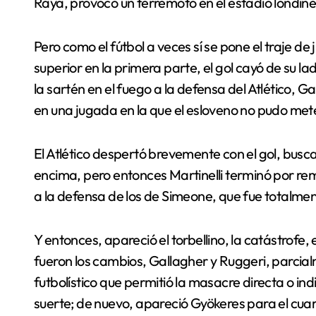
Raya, provocó un terremoto en el estadio londin
Pero como el fútbol a veces sí se pone el traje de 
superior en la primera parte, el gol cayó de su l
la sartén en el fuego a la defensa del Atlético, G
en una jugada en la que el esloveno no pudo met
El Atlético despertó brevemente con el gol, bus
encima, pero entonces Martinelli terminó por re
a la defensa de los de Simeone, que fue totalmen
Y entonces, apareció el torbellino, la catástrofe, 
fueron los cambios, Gallagher y Ruggeri, parcia
futbolístico que permitió la masacre directa o i
suerte; de nuevo, apareció Gyökeres para el cuar