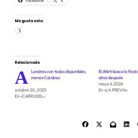
Facebook
X
Me gusta esto:
Cargando...
Relacionado
A
Londres con todos disponibles,
El Atleti busca la fin
menos Cardoso
años después
mayo 4, 2026
octubre 20, 2025
En «LA PREVIA»
En «CARRUSEL»