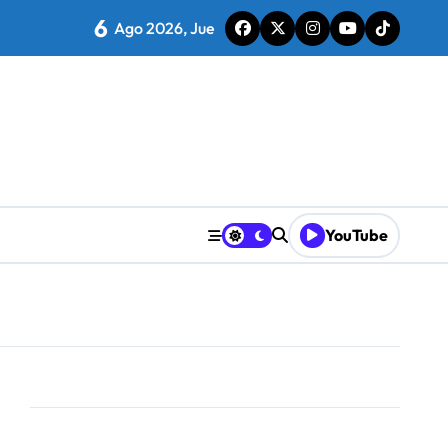
6
Ago 2026, Jue
mporada
desea recuperar
YouTube