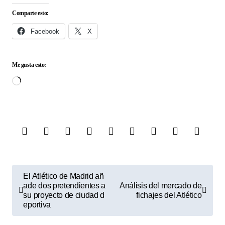
Comparte esto:
Facebook
X
Me gusta esto:
Cargando...
N
El Atlético de Madrid añ
ade dos pretendientes a
Análisis del mercado de
a
su proyecto de ciudad d
fichajes del Atlético
v
eportiva
e