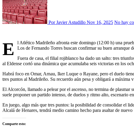
Por Javier Astudillo
Nov 16, 2025
No hay co
E
l Atlético Madrileño afronta este domingo (12:00 h) una prue
Los de Fernando Torres buscan confirmar su buen arranque de 
Fuera de casa, el filial rojiblanco ha dado un salto: tres triun
al Eldense cortó una dinámica que acumulaba seis victorias en los ocho
Habrá foco en Omar, Arnau, Iker Luque o Rayane, pero el duelo tiene 
tres puntos al Madrileño. Su recuerdo aún pesa y obligará a máxima vig
El Alcorcón, llamado a pelear por el ascenso, no termina de plasmar su
suele proponer un partido intenso, de duelos y ritmo alto, escenario e
En juego, algo más que tres puntos: la posibilidad de consolidar el lide
Alcalá de Henares, tendrá medio camino hecho para asaltar de nuev
Comparte esto: