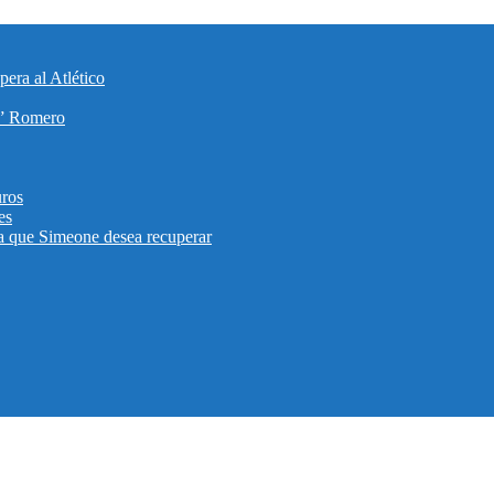
era al Atlético
ti” Romero
uros
es
eta que Simeone desea recuperar