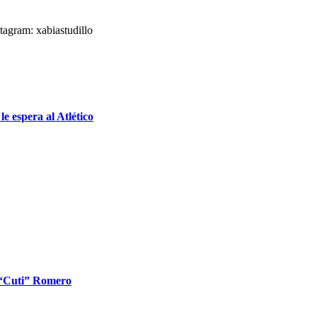
agram: xabiastudillo
e espera al Atlético
l “Cuti” Romero