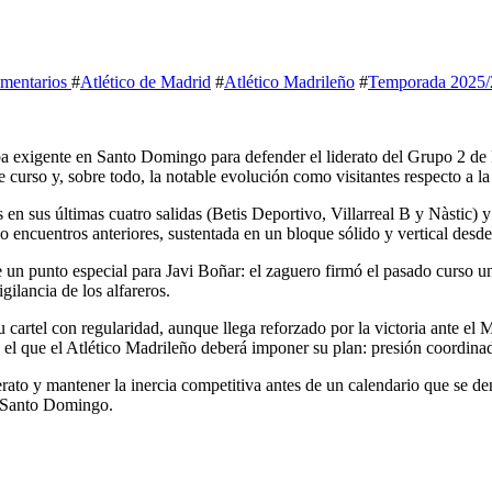
mentarios
#
Atlético de Madrid
#
Atlético Madrileño
#
Temporada 2025/
ba exigente en Santo Domingo para defender el liderato del Grupo 2 de
curso y, sobre todo, la notable evolución como visitantes respecto a l
fos en sus últimas cuatro salidas (Betis Deportivo, Villarreal B y Nàstic)
 encuentros anteriores, sustentada en un bloque sólido y vertical desde
un punto especial para Javi Boñar: el zaguero firmó el pasado curso un
ilancia de los alfareros.
 cartel con regularidad, aunque llega reforzado por la victoria ante el
n el que el Atlético Madrileño deberá imponer su plan: presión coordinad
rato y mantener la inercia competitiva antes de un calendario que se densi
o Santo Domingo.