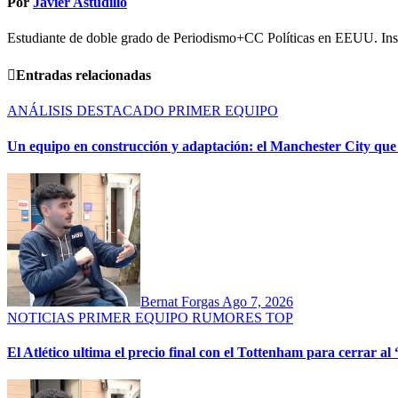
Por
Javier Astudillo
Estudiante de doble grado de Periodismo+CC Políticas en EEUU. Inst
Entradas relacionadas
ANÁLISIS
DESTACADO
PRIMER EQUIPO
Un equipo en construcción y adaptación: el Manchester City que l
Bernat Forgas
Ago 7, 2026
NOTICIAS
PRIMER EQUIPO
RUMORES
TOP
El Atlético ultima el precio final con el Tottenham para cerrar a