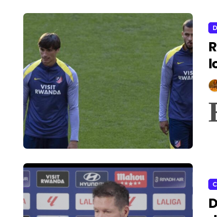
D
R
l
C
D