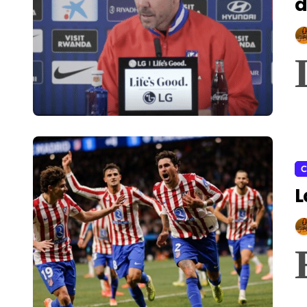
d
C
L