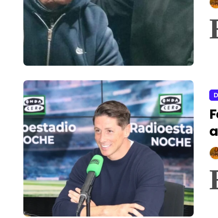
D
F
a