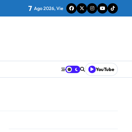
7
Ago 2026, Vie
desea recuperar
YouTube
unto a Over The Pitch