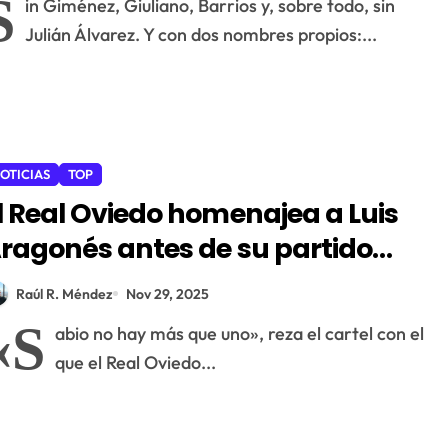
S
in Giménez, Giuliano, Barrios y, sobre todo, sin
Julián Álvarez. Y con dos nombres propios:...
OTICIAS
TOP
l Real Oviedo homenajea a Luis
ragonés antes de su partido
ontra el Atlético de Madrid
Raúl R. Méndez
Nov 29, 2025
«S
abio no hay más que uno», reza el cartel con el
que el Real Oviedo...