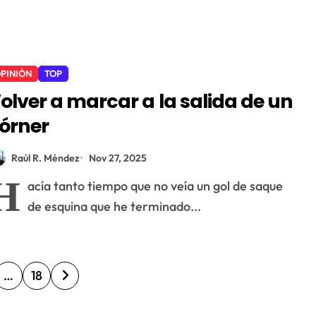
PINIÓN
TOP
olver a marcar a la salida de un
órner
Raúl R. Méndez
Nov 27, 2025
H
acía tanto tiempo que no veía un gol de saque
de esquina que he terminado...
…
18