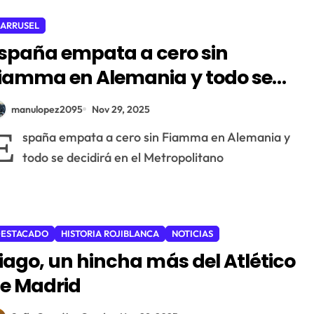
ARRUSEL
spaña empata a cero sin
iamma en Alemania y todo se
ecidirá en el Metropolitano
manulopez2095
Nov 29, 2025
E
spaña empata a cero sin Fiamma en Alemania y
todo se decidirá en el Metropolitano
ESTACADO
HISTORIA ROJIBLANCA
NOTICIAS
iago, un hincha más del Atlético
e Madrid