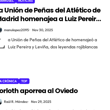
ARRUSEL
NOTICIAS
a Unión de Peñas del Atlético de
adrid homenajea a Luiz Pereira
 Leivinha
manulopez2095
Nov 30, 2025
L
a Unión de Peñas del Atlético de homenajeó a
Luiz Pereira y Leviña, dos leyendas rojiblancas
A CRÓNICA
TOP
orloth aporrea al Oviedo
Raúl R. Méndez
Nov 29, 2025