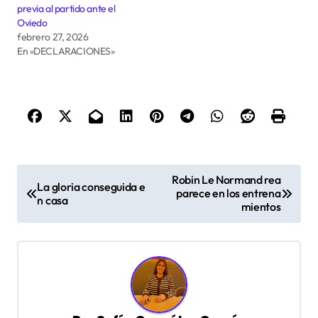
previa al partido ante el
Oviedo
febrero 27, 2026
En «DECLARACIONES»
N
Robin Le Normand rea
La gloria conseguida e
a
parece en los entrena
n casa
mientos
v
e
g
a
c