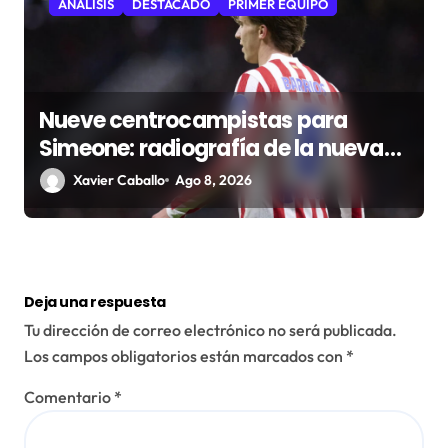
ANÁLISIS
DESTACADO
PRIMER EQUIPO
Nueve centrocampistas para
Simeone: radiografía de la nueva
medular del Atlético
Xavier Caballo
Ago 8, 2026
Deja una respuesta
Tu dirección de correo electrónico no será publicada.
Los campos obligatorios están marcados con
*
Comentario
*