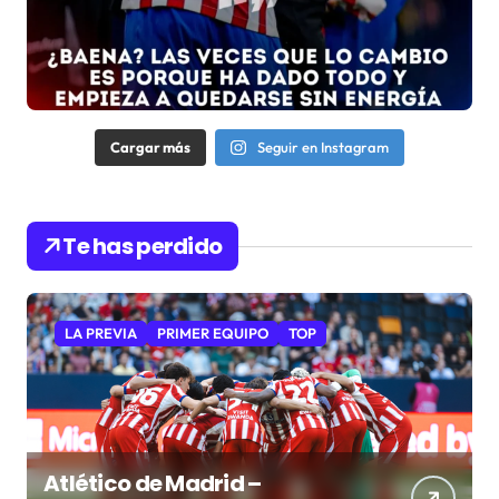
Cargar más
Seguir en Instagram
Te has perdido
LA PREVIA
PRIMER EQUIPO
TOP
Atlético de Madrid –