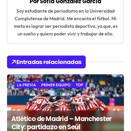
Por
Sofía González García
i
Soy estudiante de periodismo en la Universidad
ó
Complutense de Madrid. Me encanta el fútbol. Mi
n
meta es lograr ser periodista deportivo, ya que, es
un sueño y quiero poder vivir y trabajar de ello.
d
e
e
Entradas relacionadas
n
t
r
LA PREVIA
PRIMER EQUIPO
TOP
a
d
a
Atlético de Madrid – Manchester
s
City: partidazo en Seúl