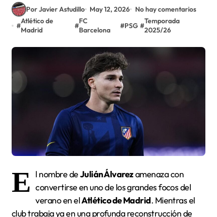
Por Javier Astudillo
May 12, 2026
No hay comentarios
Atlético de
FC
Temporada
#
#
#
PSG
#
Madrid
Barcelona
2025/26
E
l nombre de
Julián Álvarez
amenaza con
convertirse en uno de los grandes focos del
verano en el
Atlético de Madrid
. Mientras el
club trabaja ya en una profunda reconstrucción de