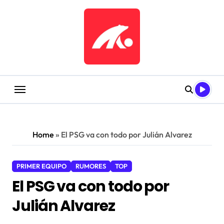
Saltar
al
contenido
Home
»
El PSG va con todo por Julián Alvarez
PRIMER EQUIPO
RUMORES
TOP
El PSG va con todo por
Julián Alvarez