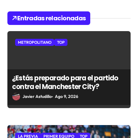
d
e
Entradas relacionadas
e
n
METROPOLITANO
TOP
t
r
a
¿Estás preparado para el partido
d
contra el Manchester City?
a
Javier Astudillo
Ago 9, 2026
s
LA PREVIA
PRIMER EQUIPO
TOP