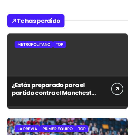
Te has perdido
METROPOLITANO
TOP
¿Estás preparado para el
partido contra el Manchester
City?
LA PREVIA
PRIMER EQUIPO
TOP