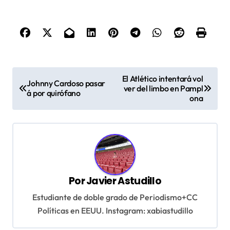
N
El Atlético intentará vol
Johnny Cardoso pasar
a
ver del limbo en Pampl
á por quirófano
ona
v
e
g
a
c
Por
Javier Astudillo
i
Estudiante de doble grado de Periodismo+CC
ó
Políticas en EEUU. Instagram: xabiastudillo
n