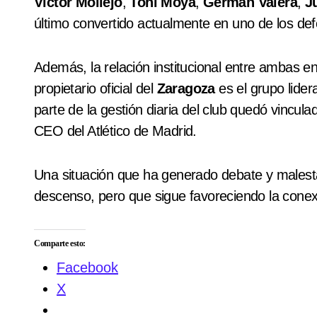
Víctor Mollejo
,
Toni Moya
,
Germán Valera
,
J
último convertido actualmente en uno de los de
Además, la relación institucional entre ambas 
propietario oficial del
Zaragoza
es el grupo lide
parte de la gestión diaria del club quedó vincula
CEO del Atlético de Madrid.
Una situación que ha generado debate y malestar 
descenso, pero que sigue favoreciendo la conex
Comparte esto:
Facebook
X