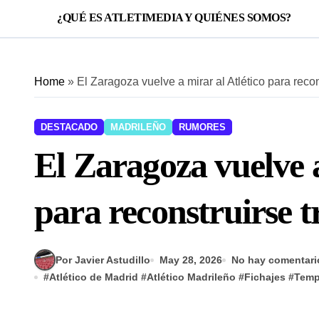
¿QUÉ ES ATLETIMEDIA Y QUIÉNES SOMOS?
Home
»
El Zaragoza vuelve a mirar al Atlético para reco
DESTACADO
MADRILEÑO
RUMORES
El Zaragoza vuelve a
para reconstruirse t
Por Javier Astudillo
May 28, 2026
No hay comentari
#
Atlético de Madrid
#
Atlético Madrileño
#
Fichajes
#
Temp