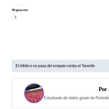
Me gusta esto:
Cargando...
N
El Atlético no pasa del empate contra el Tenerife
a
v
Por
e
Estudiante de doble grado de Periodi
g