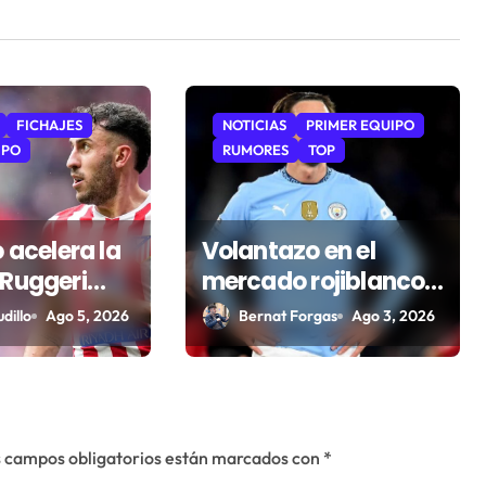
FICHAJES
NOTICIAS
PRIMER EQUIPO
IPO
RUMORES
TOP
o acelera la
Volantazo en el
 Ruggeri
mercado rojiblanco:
arse a por
el Atlético sigue la
dillo
Ago 5, 2026
Bernat Forgas
Ago 3, 2026
pista de Grealish
 campos obligatorios están marcados con
*