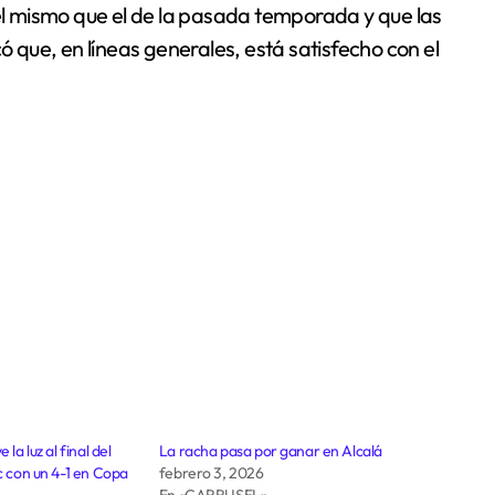
 el mismo que el de la pasada temporada y que las
ó que, en líneas generales, está satisfecho con el
 la luz al final del
La racha pasa por ganar en Alcalá
ic con un 4-1 en Copa
febrero 3, 2026
En «CARRUSEL»