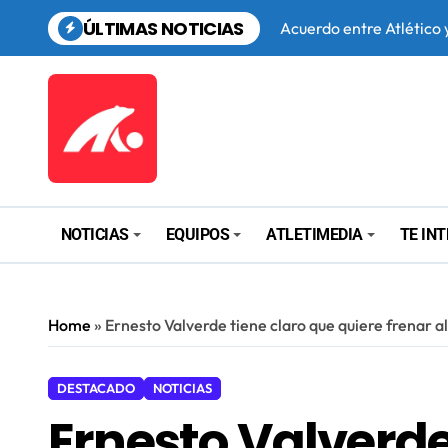
Saltar
ÚLTIMAS NOTICIAS
El Atlético de Madrid a
al
contenido
El Aston Villa irrumpe 
El Elche pesca en la cant
NOTICIAS
EQUIPOS
ATLETIMEDIA
TE IN
Home
»
Ernesto Valverde tiene claro que quiere frenar a
DESTACADO
NOTICIAS
Ernesto Valverde