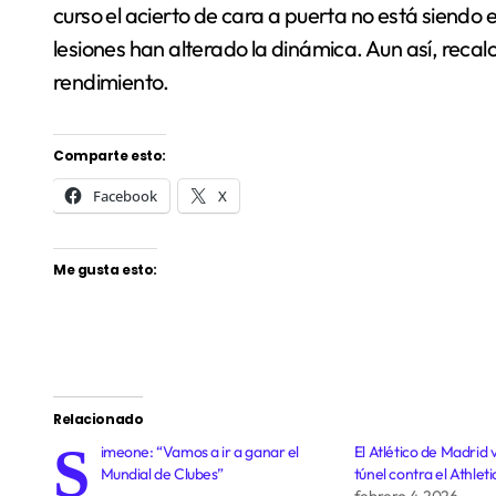
curso el acierto de cara a puerta no está siendo
lesiones han alterado la dinámica. Aun así, recalc
rendimiento.
Comparte esto:
Facebook
X
Me gusta esto:
Relacionado
S
imeone: “Vamos a ir a ganar el
El Atlético de Madrid ve
Mundial de Clubes”
túnel contra el Athlet
febrero 4, 2026