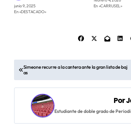
junio 9, 2025
En «CARRUSEL»
En «DESTACADO»
N
Simeone recurre a la cantera ante la gran lista de baj
as
a
v
e
Por
J
g
Estudiante de doble grado de Period
a