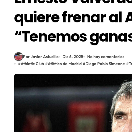
quiere frenar al A
“Tenemos ganas 
Por Javier Astudillo
Dic 6, 2025
No hay comentarios
#
Athletic Club
#
Atlético de Madrid
#
Diego Pablo Simeone
#
T