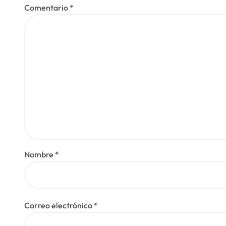
d
Comentario
*
a
s
Nombre
*
Correo electrónico
*