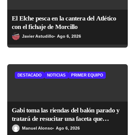
r
a
El Elche pesca en la cantera del Atlético
d
con el fichaje de Morcillo
a
Javier Astudillo
Ago 6, 2026
s
DESTACADO
NOTICIAS
PRIMER EQUIPO
Gabi toma las riendas del balón parado y
tratará de resucitar una faceta que
Simeone desea recuperar
Manuel Alonso
Ago 6, 2026