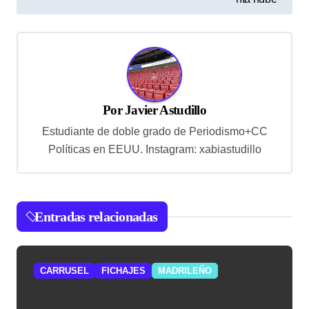
v
e
g
a
c
Por
Javier Astudillo
i
Estudiante de doble grado de Periodismo+CC
ó
Políticas en EEUU. Instagram: xabiastudillo
n
d
e
Entradas relacionadas
e
n
CARRUSEL
FICHAJES
MADRILEÑO
t