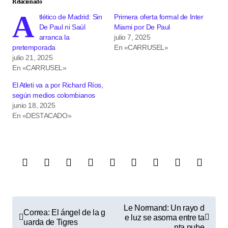
Relacionado
A
tlético de Madrid: Sin
Primera oferta formal de Inter
De Paul ni Saúl
Miami por De Paul
arranca la
julio 7, 2025
pretemporada
En «CARRUSEL»
julio 21, 2025
En «CARRUSEL»
El Atleti va a por Richard Ríos,
según medios colombianos
junio 18, 2025
En «DESTACADO»
N
Le Normand: Un rayo d
Correa: El ángel de la g
e luz se asoma entre ta
a
uarda de Tigres
nta nube