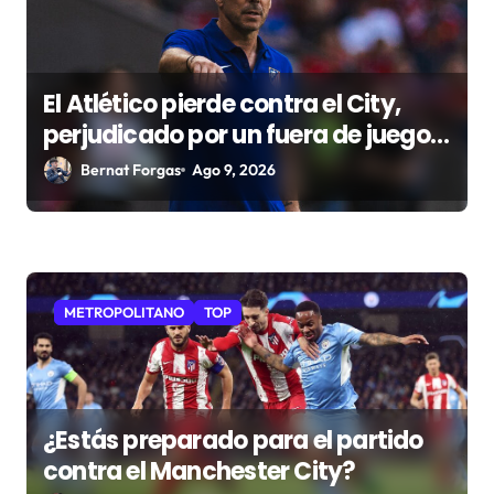
d
a
s
El Atlético pierde contra el City,
perjudicado por un fuera de juego
no señalado
Bernat Forgas
Ago 9, 2026
METROPOLITANO
TOP
¿Estás preparado para el partido
contra el Manchester City?