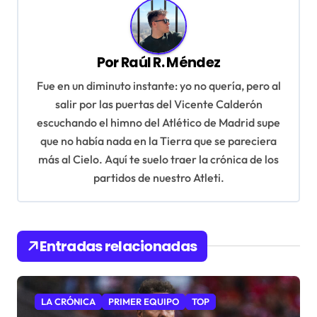
e
g
a
Por
Raúl R. Méndez
c
Fue en un diminuto instante: yo no quería, pero al
i
salir por las puertas del Vicente Calderón
ó
escuchando el himno del Atlético de Madrid supe
n
que no había nada en la Tierra que se pareciera
d
más al Cielo. Aquí te suelo traer la crónica de los
partidos de nuestro Atleti.
e
e
n
Entradas relacionadas
t
r
a
LA CRÓNICA
PRIMER EQUIPO
TOP