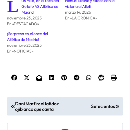
L
uis Milla, en el foco del
Nahuel Molina y Musso dan la
Getafe VS Atlético de
victoria al Atleti
Madrid
marzo 14, 2026
noviembre 23, 2025
En «LA CRÓNICA»
En «DESTACADO»
¡Sorpresa en el once del
Atlético de Madrid!
noviembre 23, 2025
En «NOTICIAS»
N
Dani Martín: el latido r
Setecientos
a
ojiblanco que canta
v