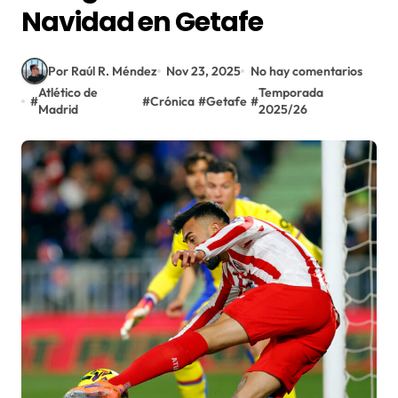
Navidad en Getafe
Por Raúl R. Méndez
Nov 23, 2025
No hay comentarios
Atlético de
Temporada
#
#
Crónica
#
Getafe
#
Madrid
2025/26