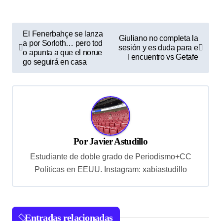
N
El Fenerbahçe se lanza
Giuliano no completa la
a por Sorloth… pero tod
a
sesión y es duda para e
o apunta a que el norue
l encuentro vs Getafe
v
go seguirá en casa
e
g
a
c
Por
Javier Astudillo
i
Estudiante de doble grado de Periodismo+CC
ó
Políticas en EEUU. Instagram: xabiastudillo
n
d
e
Entradas relacionadas