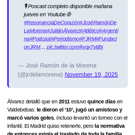
🎙️ Poscast completo disponible mañana
jueves en Youtube 🌐
#ResonanciaDeCorazón
#JoséRamónDe
LaMorena
#JuliánÁlvarez
#Atlético
#Argenti
na
#Podcast
#Periodismo
#FJRM
#Fundaci
onJRM
…
pic.twitter.com/kyqx7vtiBj
— José Ramón de la Morena
(@jrdelamorena)
November 19, 2025
Álvarez detalló que en
2011
estuvo
quince días
en
Valdebebas:
le dieron el ‘10’, jugó un amistoso y
marcó varios goles
, incluso levantó un torneo con el
infantil. El Madrid quiso retenerle, pero
la normativa
de entonces exigía el traslado de toda la familia