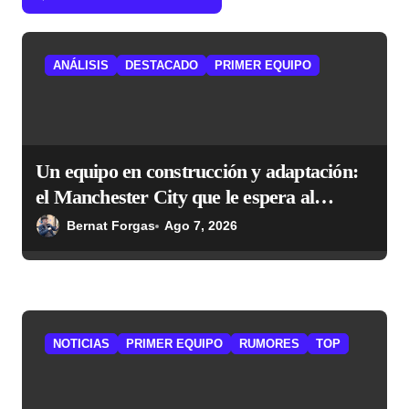
e
n
t
ANÁLISIS
DESTACADO
PRIMER EQUIPO
r
a
d
Un equipo en construcción y adaptación:
a
el Manchester City que le espera al
s
Atlético
Bernat Forgas
Ago 7, 2026
NOTICIAS
PRIMER EQUIPO
RUMORES
TOP