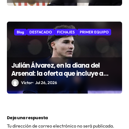
Blog
DESTACADO
FICHAJES
PRIMER EQUIPO
Julián Álvarez, en la diana del
Arsenal: la oferta que incluye a
Gyökeres
Víctor
Jul 26, 2026
Deja una respuesta
Tu dirección de correo electrónico no será publicada.