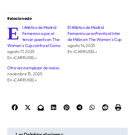
Relacionado
E
l Atlético de Madrid
El Atlético de Madrid
Femenino a por el
Femenino se enfrenta al Inter
tercer puesto en The
de Milán en The Women´s Cup
Women´s Cup contra el Como
agosto 14, 2025
agosto 17, 2025
En «CARRUSEL»
En «CARRUSEL»
Otra vez a empezar de nuevo
noviembre 15, 2025
En «CARRUSEL»
N
Los Dolphins alucinan c