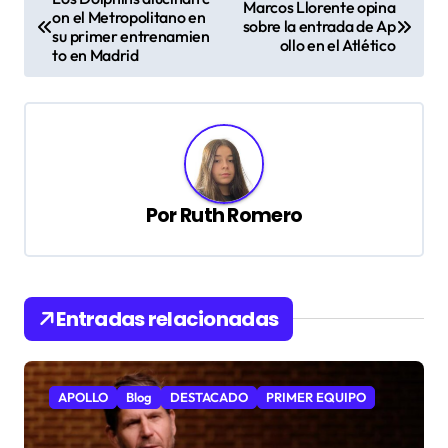
Marcos Llorente opina
a
on el Metropolitano en
sobre la entrada de Ap
su primer entrenamien
ollo en el Atlético
v
to en Madrid
e
g
a
c
Por
Ruth Romero
i
ó
n
d
Entradas relacionadas
e
e
APOLLO
Blog
DESTACADO
PRIMER EQUIPO
n