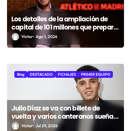
t
r
Los detalles de la ampliación de
a
capital de 101 millones que prepara
d
el Atlético
Víctor
Ago 1, 2026
a
s
Blog
DESTACADO
FICHAJES
PRIMER EQUIPO
Julio Díaz se va con billete de
vuelta y varios canteranos sueñan
con el primer equipo
Víctor
Jul 29, 2026