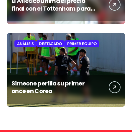
El Atlético ultima el precio
final con el Tottenham para
cerrar al “Cuti” Romero
ANÁLISIS
DESTACADO
PRIMER EQUIPO
Simeone perfila su primer
once en Corea