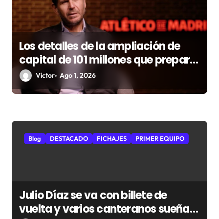
n
t
r
Los detalles de la ampliación de
a
capital de 101 millones que prepara
d
el Atlético
Víctor
Ago 1, 2026
a
s
Blog
DESTACADO
FICHAJES
PRIMER EQUIPO
Julio Díaz se va con billete de
vuelta y varios canteranos sueñan