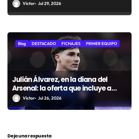
con el primer equipo
Víctor
Jul 29, 2026
Blog
DESTACADO
FICHAJES
PRIMER EQUIPO
Julián Álvarez, en la diana del
Arsenal: la oferta que incluye a
Gyökeres
Víctor
Jul 26, 2026
Deja una respuesta