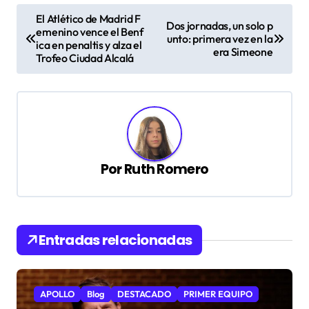
N
El Atlético de Madrid F
Dos jornadas, un solo p
a
emenino vence el Benf
unto: primera vez en la
ica en penaltis y alza el
era Simeone
v
Trofeo Ciudad Alcalá
e
g
a
c
Por
Ruth Romero
i
ó
n
d
Entradas relacionadas
e
e
APOLLO
Blog
DESTACADO
PRIMER EQUIPO