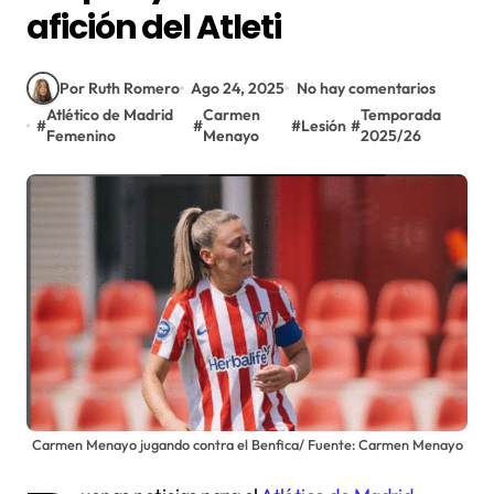
afición del Atleti
Por Ruth Romero
Ago 24, 2025
No hay comentarios
Atlético de Madrid
Carmen
Temporada
#
#
#
Lesión
#
Femenino
Menayo
2025/26
Carmen Menayo jugando contra el Benfica/ Fuente: Carmen Menayo