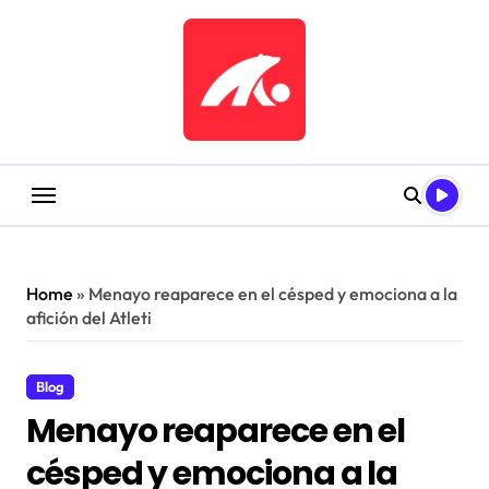
Saltar
al
contenido
Home
»
Menayo reaparece en el césped y emociona a la
afición del Atleti
Blog
Menayo reaparece en el
césped y emociona a la