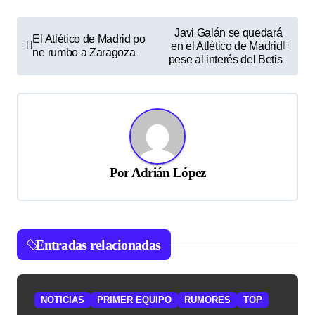
N
Javi Galán se quedará
El Atlético de Madrid po
en el Atlético de Madrid
a
ne rumbo a Zaragoza
pese al interés del Betis
v
e
g
a
c
Por
Adrián López
i
ó
n
Entradas relacionadas
d
e
NOTICIAS
PRIMER EQUIPO
RUMORES
TOP
e