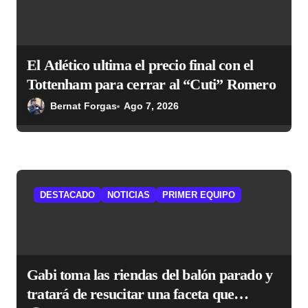
n
t
r
El Atlético ultima el precio final con el
a
Tottenham para cerrar al “Cuti” Romero
d
Bernat Forgas
Ago 7, 2026
a
s
DESTACADO
NOTICIAS
PRIMER EQUIPO
Gabi toma las riendas del balón parado y
tratará de resucitar una faceta que