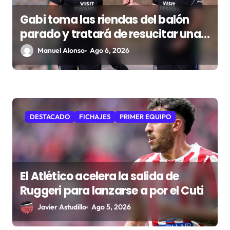
d
Gabi toma las riendas del balón
a
parado y tratará de resucitar una
s
faceta que Simeone desea
Manuel Alonso
Ago 6, 2026
recuperar
DESTACADO
FICHAJES
PRIMER EQUIPO
El Atlético acelera la salida de
Ruggeri para lanzarse a por el Cuti
Javier Astudillo
Ago 5, 2026