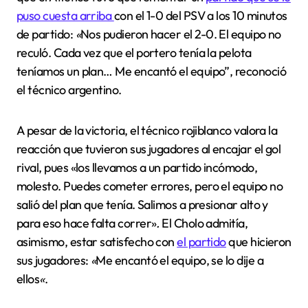
puso cuesta arriba
con el 1-0 del PSV a los 10 minutos
de partido:
«
Nos pudieron hacer el 2-0. El equipo no
reculó. Cada vez que el portero tenía la pelota
teníamos un plan… Me encantó el equipo”, reconoció
el técnico argentino.
A pesar de la victoria, el técnico rojiblanco valora la
reacción que tuvieron sus jugadores al encajar el gol
rival, pues «los llevamos a un partido incómodo,
molesto. Puedes cometer errores, pero el equipo no
salió del plan que tenía. Salimos a presionar alto y
para eso hace falta correr»
.
El Cholo admitía,
asimismo, estar satisfecho con
el partido
que hicieron
sus jugadores:
«
Me encantó el equipo, se lo dije a
ellos
«
.