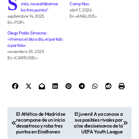
S
más, necesitábamos
Camp Nou
los tres puntos”
abril 7, 2026
septiembre 14, 2025
En «ANÁLISIS»
En «TOP»
Diego Pablo Simeone:
«Vivimos el día a día, el partido
a partido»
noviembre 29, 2025
En «CARRUSEL»
N
El Atlético de Madrid se
El juvenil A ya conoce a
a
recompone de un inicio
sus posibles rivales par
desastroso y roba tres
a los dieciseisavos de la
v
puntos en Eindhoven
UEFA Youth League