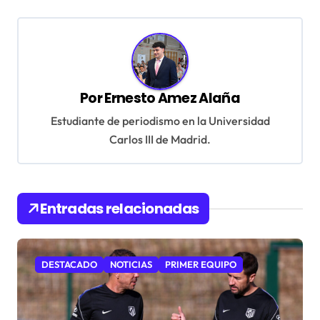
e
g
a
c
Por
Ernesto Amez Alaña
i
ó
Estudiante de periodismo en la Universidad
Carlos III de Madrid.
n
d
e
Entradas relacionadas
e
n
t
DESTACADO
NOTICIAS
PRIMER EQUIPO
r
a