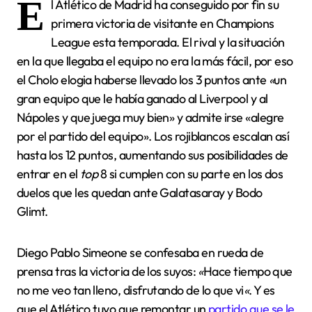
E
l Atlético de Madrid ha conseguido por fin su
primera victoria de visitante en Champions
League esta temporada. El rival y la situación
en la que llegaba el equipo no era la más fácil, por eso
el Cholo elogia haberse llevado los 3 puntos ante
«
un
gran equipo que le había ganado al Liverpool y al
Nápoles y que juega muy bien» y admite irse «alegre
por el partido del equipo». Los rojiblancos escalan así
hasta los 12 puntos, aumentando sus posibilidades de
entrar en el
top
8 si cumplen con su parte en los dos
duelos que les quedan ante Galatasaray y Bodo
Glimt.
Diego Pablo Simeone se confesaba en rueda de
prensa tras la victoria de los suyos:
«
Hace tiempo que
no me veo tan lleno, disfrutando de lo que vi
«
. Y es
que el Atlético tuvo que remontar un
partido que se le