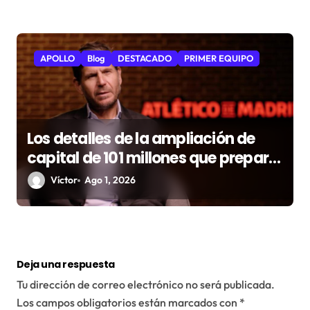
APOLLO
Blog
DESTACADO
PRIMER EQUIPO
Los detalles de la ampliación de
capital de 101 millones que prepara
el Atlético
Víctor
Ago 1, 2026
Deja una respuesta
Tu dirección de correo electrónico no será publicada.
Los campos obligatorios están marcados con
*