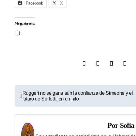
Facebook
X
Me gusta esto:
Cargando...
N
Ruggeri no se gana aún la confianza de Simeone y el
futuro de Sorloth, en un hilo
a
v
Por
Sofía
e