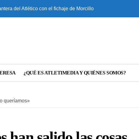
ntera del Atlético con el fichaje de Morcillo
¿Cuánto sabes so
TERESA
¿QUÉ ES ATLETIMEDIA Y QUIÉNES SOMOS?
mo queríamos»
 han salido las cosas