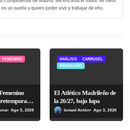
ad Complutense de Madrid. Me encanta el fútbol. Mi meta
 es un sueño y quiero poder vivir y trabajar de ello.
FEMENINO
ANÁLISIS
CARRUSEL
MADRILEÑO
o Femenino
El Atlético Madrileño de
 pretemporada
la 26/27, bajo lupa
arca
Ago 5, 2026
Ismael Antón
Ago 3, 2026