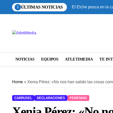
Saltar
ÚLTIMAS NOTICIAS
El Elche pesca en la ca
al
contenido
NOTICIAS
EQUIPOS
ATLETIMEDIA
TE IN
Home
»
Xenia Pérez: «No nos han salido las cosas co
CARRUSEL
DECLARACIONES
FEMENINO
Xenia Pérez: «No nos