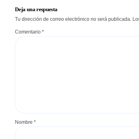
r
Deja una respuesta
a
Tu dirección de correo electrónico no será publicada.
Lo
d
Comentario
*
a
s
Nombre
*