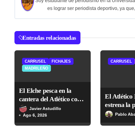
Soy estudiante de periodismo en la Universid
g
es lograr ser periodista deportivo, ya que,
a
c
Entradas relacionadas
i
ó
CARRUSEL
FICHAJES
CARRUSEL
n
MADRILEÑO
d
e
El Elche pesca en la
El Atlétic
cantera del Atlético con
e
estrena la
el fichaje de Morcillo
Javier Astudillo
con empate
n
Pablo Ab
Ago 6, 2026
t